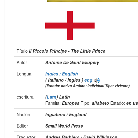
Título
Il Piccolo Principe - The Little Prince
Autor
Antoine De Saint Exupéry
Lengua
Ingles / English
( Italiano / Ingles )
eng
(Estado: activo Àmbito: individual Tipo: viviente)
escritura
(
Latn
) Latin
Familia:
Europea
Tipo:
alfabeto
Estado:
en u
Nación
Inglaterra / England
Editor
Small World Press
Traductor
Andrea Barbiero / David Wilkinson