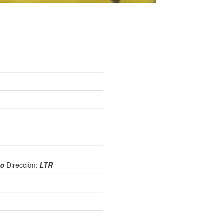
so
Direcciòn:
LTR