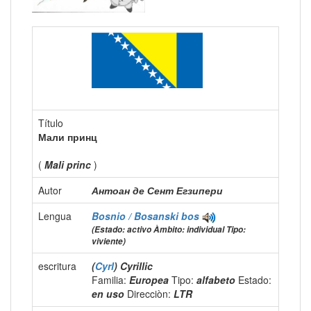
Título
Мали принц
(
Mali princ
)
Autor
Антоан де Сент Егзипери
Lengua
Bosnio / Bosanski
bos
(Estado: activo Àmbito: individual Tipo:
viviente)
escritura
(
Cyrl
) Cyrillic
Familia:
Europea
Tipo:
alfabeto
Estado:
en uso
Direcciòn:
LTR