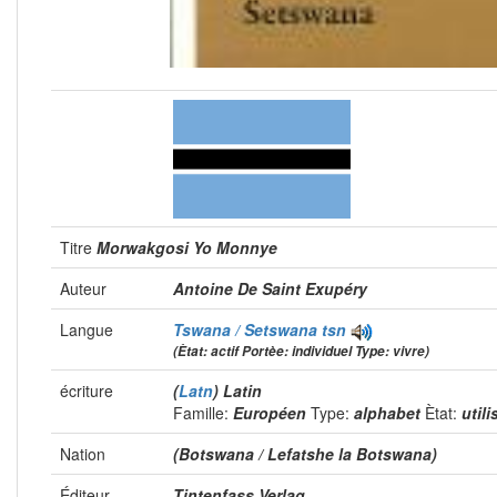
Titre
Morwakgosi Yo Monnye
Auteur
Antoine De Saint Exupéry
Langue
Tswana / Setswana
tsn
(Ètat: actif Portèe: individuel Type: vivre)
écriture
(
Latn
) Latin
Famille:
Européen
Type:
alphabet
Ètat:
util
Nation
(Botswana / Lefatshe la Botswana)
Éditeur
Tintenfass Verlag