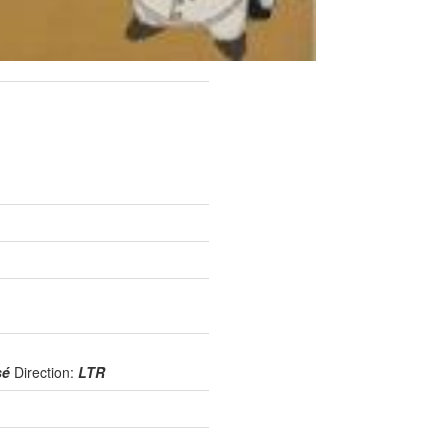
isé
Direction:
LTR