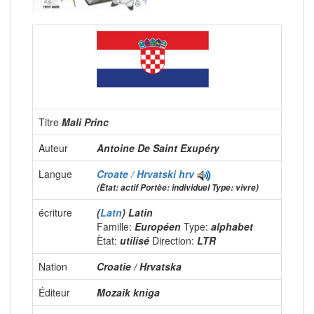
Titre
Mali Princ
Auteur
Antoine De Saint Exupéry
Langue
Croate / Hrvatski
hrv
(Ètat: actif Portèe: individuel Type: vivre)
écriture
(
Latn
) Latin
Famille:
Européen
Type:
alphabet
Ètat:
utilisé
Direction:
LTR
Nation
Croatie / Hrvatska
Éditeur
Mozaik kniga