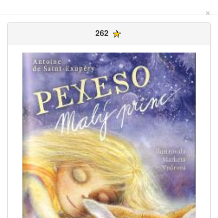
×
262