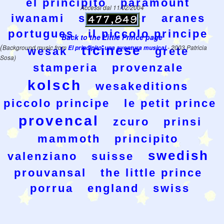
el principito
paramount
Accessi dal 11/02/2004
iwanami
schlachter
aranes
portugues
il piccolo principe
Back to the Little Prince page
(
ticinese
Background music from
El principito, una aventura musical
- 2003 Patricia
wesak
grete
Sosa)
stamperia
provenzale
kolsch
wesakeditions
piccolo principe
le petit prince
provencal
zcuro
prinsi
mammoth
principito
swedish
valenziano
suisse
prouvansal
the little prince
porrua
england
swiss