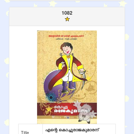
1082
എന്റെ കൊച്ചുരാജകുമാരന്
Title