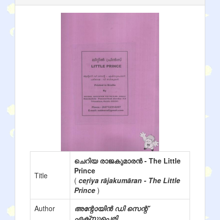
ചെറിയ രാജകുമാരൻ - The Little
Prince
Title
(
ceṟiya rājakumāran - The Little
Prince
)
Author
അന്റോയിൻ ഡി സെന്റ്
എക്സുപെരി