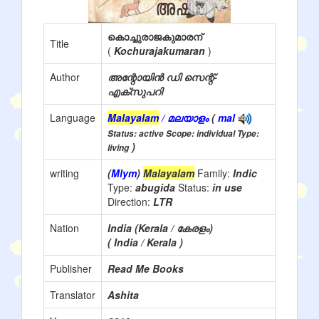
കൊച്ചുരാജകുമാരന്
Title
(
Kochurajakumaran
)
Author
അന്റോയിൻ ഡി സെന്റ്-
എക്സുപറി
Language
Malayalam
/ മലയാളം
(
mal
Status: active Scope: individual Type:
)
living
writing
(
Mlym
)
Malayalam
Family:
Indic
Type:
abugida
Status:
in use
Direction:
LTR
Nation
India (Kerala / കേരളം)
( India / Kerala )
Publisher
Read Me Books
Translator
Ashita