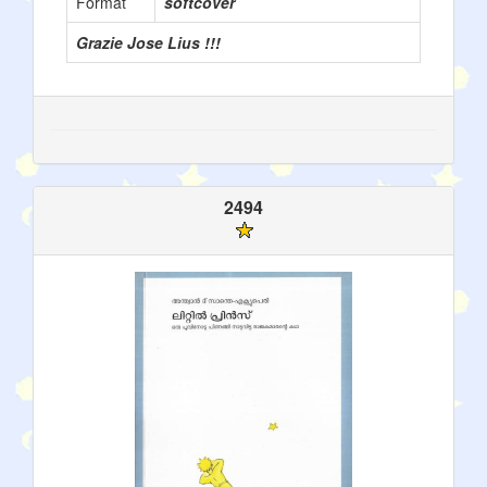
Format
softcover
Grazie Jose Lius !!!
2494