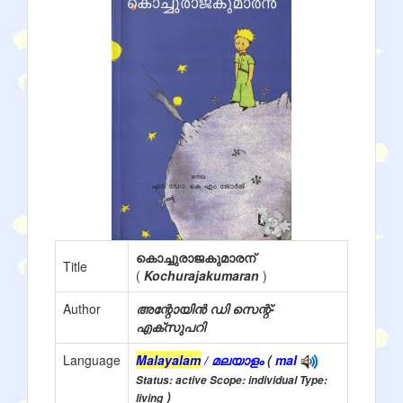
കൊച്ചുരാജകുമാരന്
Title
(
Kochurajakumaran
)
Author
അന്റോയിൻ ഡി സെന്റ്-
എക്സുപറി
Language
Malayalam
/ മലയാളം
(
mal
Status: active Scope: individual Type:
)
living