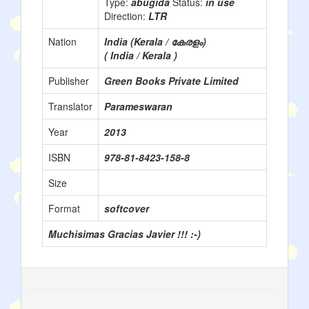
Type:
abugida
Status:
in use
Direction:
LTR
Nation
India (Kerala / കേരളം)
( India / Kerala )
Publisher
Green Books Private Limited
Translator
Parameswaran
Year
2013
ISBN
978-81-8423-158-8
Size
Format
softcover
Muchisimas Gracias Javier !!! :-)