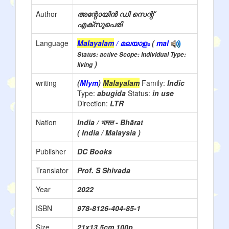
Author
അന്റോയിൻ ഡി സെന്റ്
എക്സുപെരി
Language
Malayalam
/ മലയാളം
(
mal
Status: active Scope: individual Type:
)
living
writing
(
Mlym
)
Malayalam
Family:
Indic
Type:
abugida
Status:
in use
Direction:
LTR
Nation
India / भारत - Bhārat
( India / Malaysia )
Publisher
DC Books
Translator
Prof. S Shivada
Year
2022
ISBN
978-8126-404-85-1
Size
21x13.5cm 100p