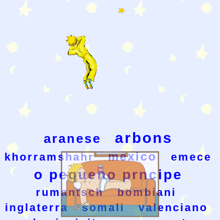
arbons
aranese
mexico
khorramshahr
emece
o pequeno prncipe
rumantsch
bombiani
inglaterra
somali
valenciano