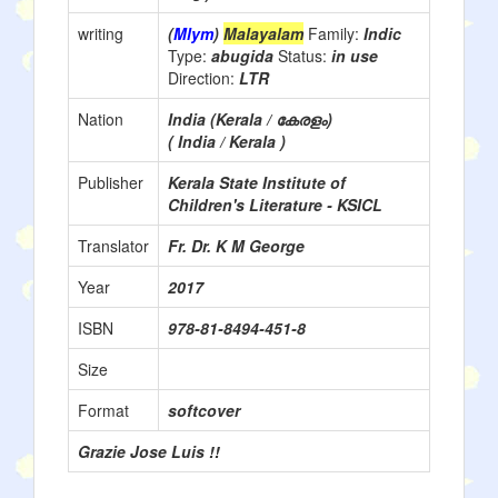
writing
(
Mlym
)
Malayalam
Family:
Indic
Type:
abugida
Status:
in use
Direction:
LTR
Nation
India (Kerala / കേരളം)
( India / Kerala )
Publisher
Kerala State Institute of
Children's Literature - KSICL
Translator
Fr. Dr. K M George
Year
2017
ISBN
978-81-8494-451-8
Size
Format
softcover
Grazie Jose Luis !!