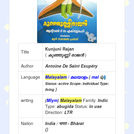
Kunjuni Rajan
Title
(
കുഞ്ഞുണ്ണി രാജൻ
)
Author
Antoine De Saint Exupéry
Language
Malayalam
/ മലയാളം
(
mal
Status: active Scope: individual Type:
)
living
writing
(
Mlym
)
Malayalam
Family:
Indic
Type:
abugida
Status:
in use
Direction:
LTR
Nation
India / भारत - Bhārat
()