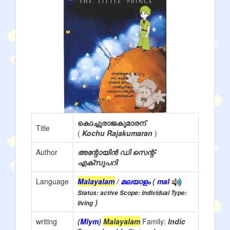
കൊച്ചുരാജകുമാരന്
Title
(
Kochu Rajakumaran
)
Author
അന്റോയിൻ ഡി സെന്റ്-
എക്സുപറി
Language
Malayalam
/ മലയാളം
(
mal
Status: active Scope: individual Type:
)
living
writing
(
Mlym
)
Malayalam
Family:
Indic