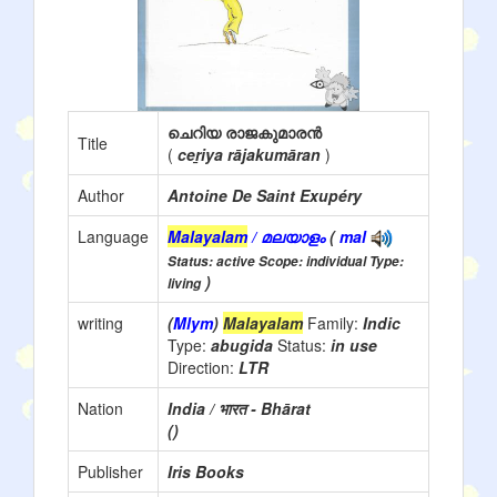
ചെറിയ രാജകുമാരൻ
Title
(
ceṟiya rājakumāran
)
Author
Antoine De Saint Exupéry
Language
Malayalam
/ മലയാളം
(
mal
Status: active Scope: individual Type:
)
living
writing
(
Mlym
)
Malayalam
Family:
Indic
Type:
abugida
Status:
in use
Direction:
LTR
Nation
India / भारत - Bhārat
()
Publisher
Iris Books