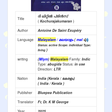
ദി ലിറ്റിൽ പ്രിൻസ്
Title
(
Kochurajakumaran
)
Author
Antoine De Saint Exupéry
Language
Malayalam
/ മലയാളം
(
mal
Status: active Scope: individual Type:
)
living
writing
(
Mlym
)
Malayalam
Family:
Indic
Type:
abugida
Status:
in use
Direction:
LTR
Nation
India (Kerala / കേരളം)
( India / Kerala )
Publisher
Bluepea Publication
Translator
Fr, Dr. K M George
Year
2025