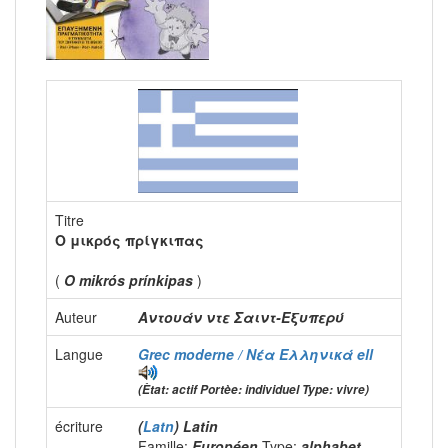
Titre
Ο μικρός πρίγκιπας
(
O mikrós prínkipas
)
Auteur
Αντουάν ντε Σαιντ-Εξυπερύ
Langue
Grec moderne / Νέα Ελληνικά
ell
(Ètat: actif Portèe: individuel Type: vivre)
écriture
(
Latn
) Latin
Famille:
Européen
Type:
alphabet