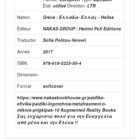
Ètat:
utilisé
Direction:
LTR
Nation
Grèce / Ελλάδα- Ελλάς - Hellas
Éditeur
NAKAS GROUP / Hartini Poli Editions
Traductor
Sofía Politou-Ververi
Année
2017
ISBN
978-618-5225-95-4
Dimension
Format
softcover
https://www.nakasbookhouse.gr/paidika-
efivika/paidiki-logotehnia/metafrasmeni/o-
mikros-prigkipas-10 Augmented Reality Books
Σας ευχαριστώ πολύ για την Ευαγγελία
από μένα και την Έλενα !!