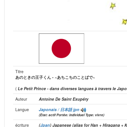
Titre
あのときの王子くん - ~あちこちのことばで~
(
Le Petit Prince - dans diverses langues à travers le Jap
Auteur
Antoine De Saint Exupéry
Langue
Japonais / 日本語
jpn
(Ètat: actif Portèe: individuel Type: vivre)
écriture
(
Jpan
) Japanese (alias for Han + Hiragana + 