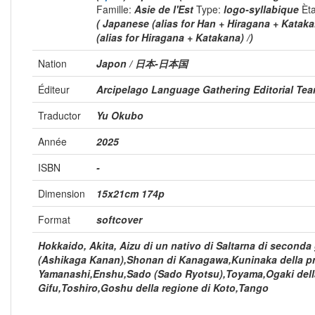
Famille:
Asie de l'Est
Type:
logo-syllabique
Èt
( Japanese (alias for Han + Hiragana + Kataka
(alias for Hiragana + Katakana) /)
Nation
Japon / 日本-日本国
Éditeur
Arcipelago Language Gathering Editorial Te
Traductor
Yu Okubo
Année
2025
ISBN
-
Dimension
15x21cm 174p
Format
softcover
Hokkaido, Akita, Aizu di un nativo di Saltarna di secon
(Ashikaga Kanan),Shonan di Kanagawa,Kuninaka della pre
Yamanashi,Enshu,Sado (Sado Ryotsu),Toyama,Ogaki della
Gifu,Toshiro,Goshu della regione di Koto,Tango