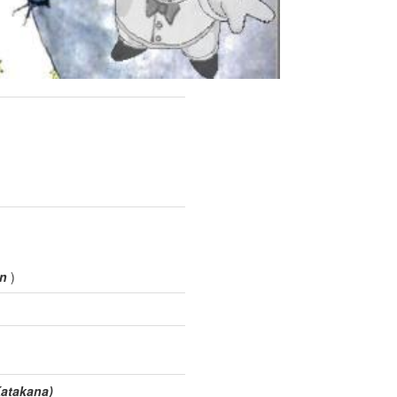
on
)
Katakana)