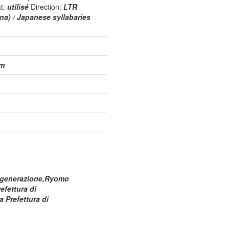
at:
utilisé
Direction:
LTR
na) / Japanese syllabaries
am
da generazione,Ryomo
fettura di
 Prefettura di