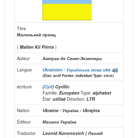
Titre
Маленький принц
(
Malien Kii Prints
)
Auteur
Антуан де Сент-Экзюпери
Langue
Ukrainien / Українська мова
uke
(Ètat: actif Portèe: individuel Type: vivre)
écriture
(
Cyrl
) Cyrillic
Famille:
Européen
Type:
alphabet
Ètat:
utilisé
Direction:
LTR
Nation
Ukraine / Україна - Ukrajina
Éditeur
Махаон Україна
Traductor
Leonid Kononovich ( Леонід