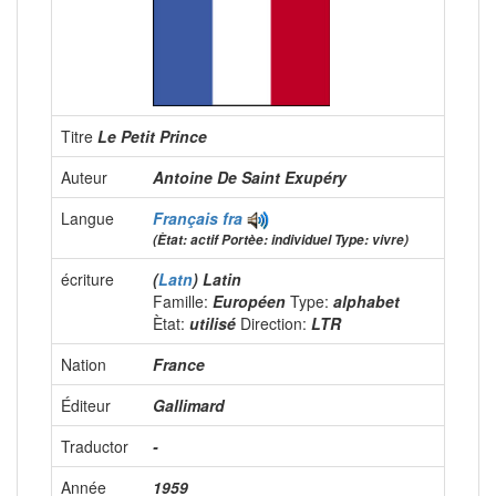
Titre
Le Petit Prince
Auteur
Antoine De Saint Exupéry
Langue
Français
fra
(Ètat: actif Portèe: individuel Type: vivre)
écriture
(
Latn
) Latin
Famille:
Européen
Type:
alphabet
Ètat:
utilisé
Direction:
LTR
Nation
France
Éditeur
Gallimard
Traductor
-
Année
1959