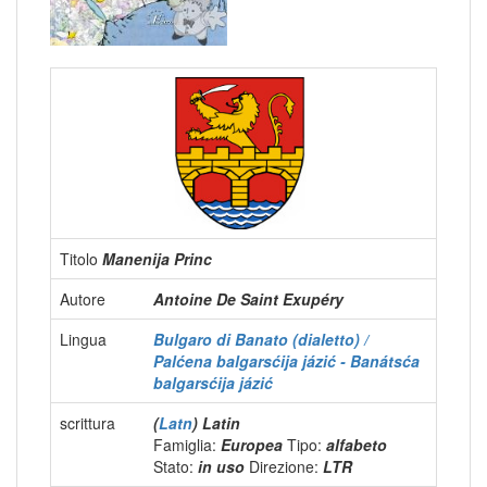
Titolo
Manenija Princ
Autore
Antoine De Saint Exupéry
Lingua
Bulgaro di Banato (dialetto) /
Palćena balgarsćija jázić - Banátsća
balgarsćija jázić
scrittura
(
Latn
) Latin
Famiglia:
Europea
Tipo:
alfabeto
Stato:
in uso
Direzione:
LTR