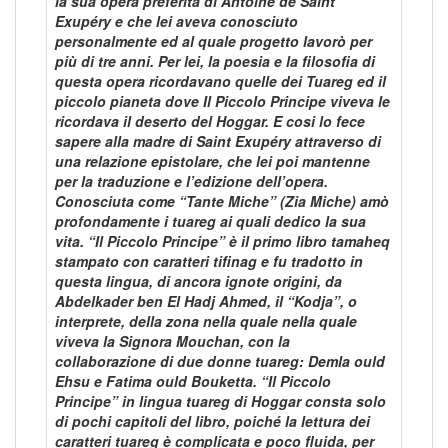
la sua opera preferita di Antoine de Saint
Exupéry e che lei aveva conosciuto
personalmente ed al quale progetto lavorò per
più di tre anni. Per lei, la poesia e la filosofia di
questa opera ricordavano quelle dei Tuareg ed il
piccolo pianeta dove Il Piccolo Principe viveva le
ricordava il deserto del Hoggar. E cosi lo fece
sapere alla madre di Saint Exupéry attraverso di
una relazione epistolare, che lei poi mantenne
per la traduzione e l’edizione dell’opera.
Conosciuta come “Tante Miche” (Zia Miche) amò
profondamente i tuareg ai quali dedico la sua
vita. “Il Piccolo Principe” è il primo libro tamaheq
stampato con caratteri tifinag e fu tradotto in
questa lingua, di ancora ignote origini, da
Abdelkader ben El Hadj Ahmed, il “Kodja”, o
interprete, della zona nella quale nella quale
viveva la Signora Mouchan, con la
collaborazione di due donne tuareg: Demla ould
Ehsu e Fatima ould Bouketta. “Il Piccolo
Principe” in lingua tuareg di Hoggar consta solo
di pochi capitoli del libro, poiché la lettura dei
caratteri tuareg è complicata e poco fluida, per