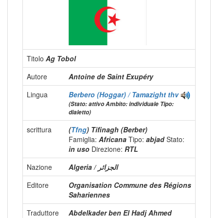
Titolo
Ag Tobol
Autore
Antoine de Saint Exupéry
Lingua
Berbero (Hoggar) / Tamazight
thv
(Stato: attivo Ambito: individuale Tipo:
dialetto)
scrittura
(
Tfng
) Tifinagh (Berber)
Famiglia:
Africana
Tipo:
abjad
Stato:
in uso
Direzione:
RTL
Nazione
Algeria / الجزائر
Editore
Organisation Commune des Régions
Sahariennes
Traduttore
Abdelkader ben El Hadj Ahmed