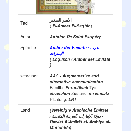
الأمير الصغير
Titel
(
El-Ameer El-Saghir
)
Autor
Antoine De Saint Exupéry
Sprache
Araber der Emirate / عرب
الإمارات
( Englisch / Araber der Emirate
)
schreiben
AAC - Augmentative and
alternative communication
Familie:
Europäisch
Typ:
abzeichen
Zustand:
im einsatz
Richtung:
LRT
Land
(Vereinigte Arabische Emirate
/ دولة الإمارات العربية المتحدة -
Dawlat Al-Imārāt al-‘Arabīya al-
Muttaḥida)