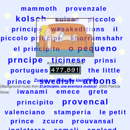
mammoth
provenzale
kolsch
suisse
piccolo
principe
wesakeditions
il
piccolo principe
khorramshahr
o pequeno
el principito
prncipe
ticinese
prinsi
Accessi dal 11/02/2004
portugues
wesak
the little
arbons
swedish
Zurück zur Seite des klein Prinz
prince
(
Background music from
El principito, una aventura musical
- 2003 Patricia
iwanami
emece
grete
Sosa)
provencal
principito
valenciano
stamperia
le petit
prince
zcuro
prouvansal