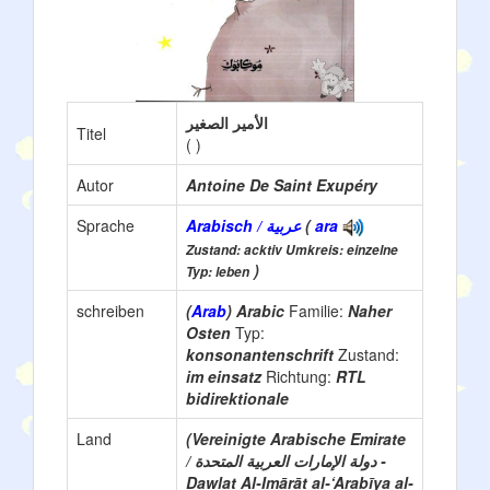
الأمير الصغير
Titel
(
)
Autor
Antoine De Saint Exupéry
Sprache
Arabisch / عربية
(
ara
Zustand: acktiv Umkreis: einzelne
)
Typ: leben
schreiben
(
Arab
) Arabic
Familie:
Naher
Osten
Typ:
konsonantenschrift
Zustand:
im einsatz
Richtung:
RTL
bidirektionale
Land
(Vereinigte Arabische Emirate
/ دولة الإمارات العربية المتحدة -
Dawlat Al-Imārāt al-‘Arabīya al-