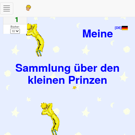
Toggle
Seiten
navigation
1
Bücher:
Meine
[DE]
Sammlung über den
kleinen Prinzen