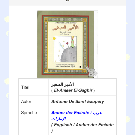
الأمير الصغير
Titel
(
El-Ameer El-Saghir
)
Autor
Antoine De Saint Exupéry
Sprache
Araber der Emirate / عرب
الإمارات
( Englisch / Araber der Emirate
)