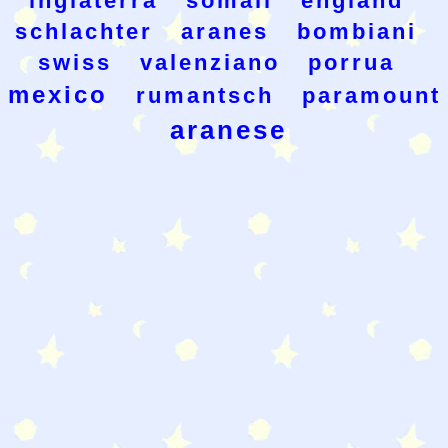
inglaterra
somali
england
schlachter
aranes
bombiani
swiss
valenziano
porrua
mexico
rumantsch
paramount
aranese