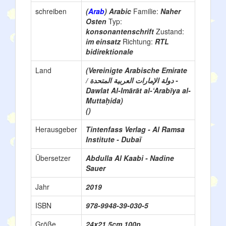
schreiben
(
Arab
) Arabic
Familie:
Naher
Osten
Typ:
konsonantenschrift
Zustand:
im einsatz
Richtung:
RTL
bidirektionale
Land
(Vereinigte Arabische Emirate
/ دولة الإمارات العربية المتحدة -
Dawlat Al-Imārāt al-‘Arabīya al-
Muttaḥida)
()
Herausgeber
Tintenfass Verlag - Al Ramsa
Institute - Dubaï
Übersetzer
Abdulla Al Kaabi - Nadine
Sauer
Jahr
2019
ISBN
978-9948-39-030-5
Größe
24x21,5cm 100p