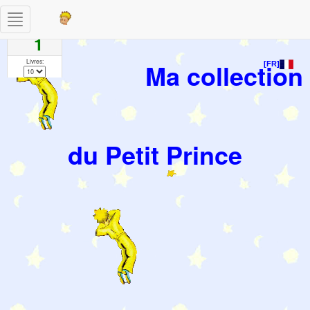
Toggle
Pages
navigation
1
Livres:
Ma collection
[FR]
du Petit Prince