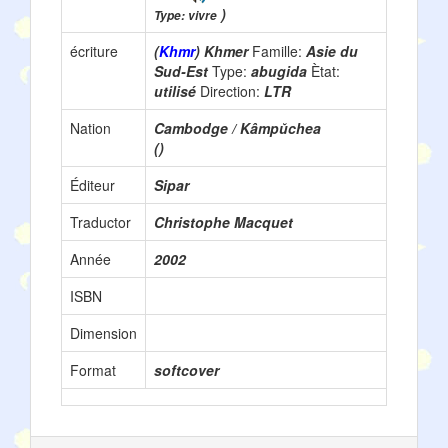
)
Type: vivre
écriture
(
Khmr
) Khmer
Famille:
Asie du
Sud-Est
Type:
abugida
Ètat:
utilisé
Direction:
LTR
Nation
Cambodge / Kâmpŭchea
()
Éditeur
Sipar
Traductor
Christophe Macquet
Année
2002
ISBN
Dimension
Format
softcover