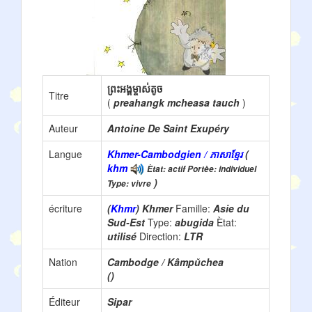
ព្រះអង្គម្ចាស់តូច
Titre
(
preahangk mcheasa tauch
)
Auteur
Antoine De Saint Exupéry
Langue
Khmer-Cambodgien / ភាសាខ្មែរ
(
khm
Ètat: actif Portèe: individuel
)
Type: vivre
écriture
(
Khmr
) Khmer
Famille:
Asie du
Sud-Est
Type:
abugida
Ètat:
utilisé
Direction:
LTR
Nation
Cambodge / Kâmpŭchea
()
Éditeur
Sipar