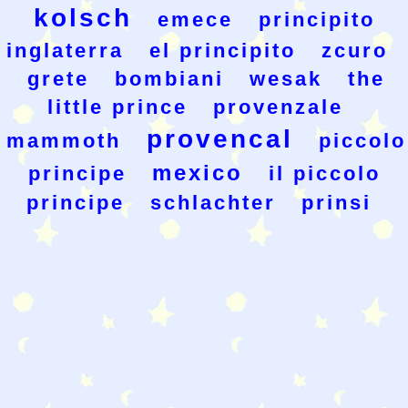
kolsch
emece
principito
inglaterra
el principito
zcuro
grete
bombiani
wesak
the
little prince
provenzale
provencal
mammoth
piccolo
mexico
principe
il piccolo
principe
schlachter
prinsi