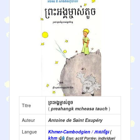
ព្រះអង្គម្ចាស់តូច
Titre
(
preahangk mcheasa tauch
)
Auteur
Antoine de Saint Exupéry
Langue
Khmer-Cambodgien / ភាសាខ្មែរ
(
khm
Ètat: actif Portèe: individuel