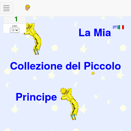
Toggle
Pagine
navigation
1
Libri:
La Mia
[IT]
Collezione del Piccolo
Principe