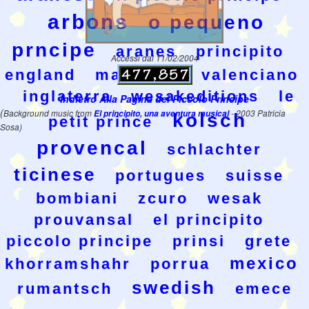
arbons
o pequeno
prncipe
aranes
principito
Accessi dal 11/02/2004
england
mammoth
valenciano
inglaterra
wesakeditions
le
Indietro Alla Pagina del Piccolo Principe
(
Background music from
El principito, una aventura musical
- 2003 Patricia
kolsch
petit prince
Sosa)
provencal
schlachter
ticinese
portugues
suisse
bombiani
zcuro
wesak
prouvansal
el principito
piccolo principe
prinsi
grete
mexico
khorramshahr
porrua
swedish
rumantsch
emece