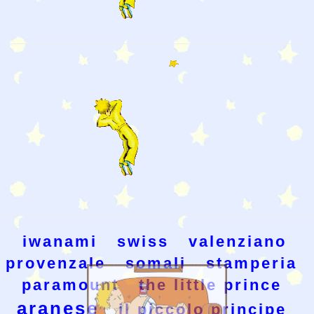
iwanami
swiss
valenziano
provenzale
somali
stamperia
paramount
the little prince
aranese
il piccolo principe