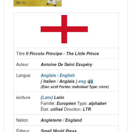
Titre
Il Piccolo Principe - The Little Prince
Auteur
Antoine De Saint Exupéry
Langue
Anglais / English
( Italien / Anglais )
eng
(Ètat: actif Portèe: individuel Type: vivre)
écriture
(
Latn
) Latin
Famille:
Européen
Type:
alphabet
Ètat:
utilisé
Direction:
LTR
Nation
Angleterre / England
Éditeur
Small World Press