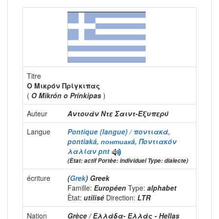
Titre
Ο Μικρόν Πρίγκιπας
(
O Mikrón o Prínkipas
)
Auteur
Αντουάν Ντε Σαιντ-Εξυπερύ
Langue
Pontique (langue) / ποντιακά,
pontiaká, понтиакá, Ποντιακόν
λαλίαν
pnt
(Ètat: actif Portèe: individuel Type: dialecte)
écriture
(
Grek
) Greek
Famille:
Européen
Type:
alphabet
Ètat:
utilisé
Direction:
LTR
Nation
Grèce / Ελλάδα- Ελλάς - Hellas