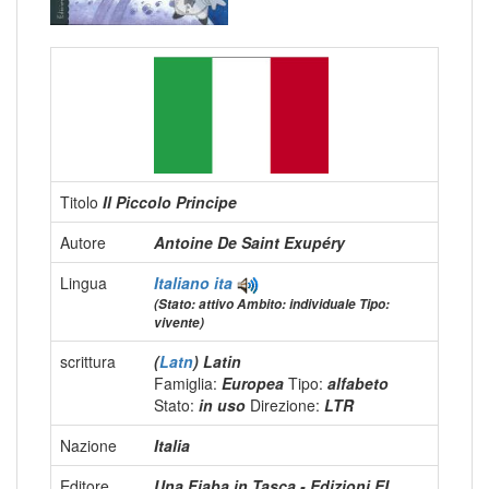
Titolo
Il Piccolo Principe
Autore
Antoine De Saint Exupéry
Lingua
Italiano
ita
(Stato: attivo Ambito: individuale Tipo:
vivente)
scrittura
(
Latn
) Latin
Famiglia:
Europea
Tipo:
alfabeto
Stato:
in uso
Direzione:
LTR
Nazione
Italia
Editore
Una Fiaba in Tasca - Edizioni EL