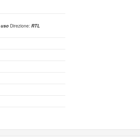
n uso
Direzione:
RTL