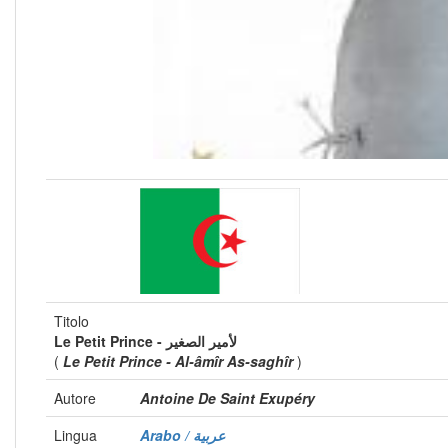
Titolo
Le Petit Prince - لأمير الصغير
(
Le Petit Prince - Al-âmîr As-saghîr
)
Autore
Antoine De Saint Exupéry
Lingua
Arabo / عربية