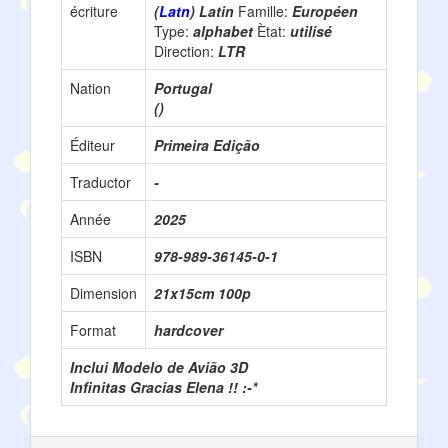
écriture
(
Latn
) Latin
Famille:
Européen
Type:
alphabet
Ètat:
utilisé
Direction:
LTR
Nation
Portugal
()
Éditeur
Primeira Edição
Traductor
-
Année
2025
ISBN
978-989-36145-0-1
Dimension
21x15cm 100p
Format
hardcover
Inclui Modelo de Avião 3D
Infinitas Gracias Elena !! :-*