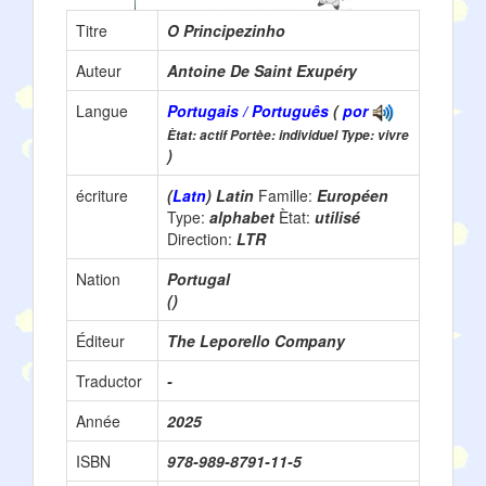
Titre
O Principezinho
Auteur
Antoine De Saint Exupéry
Langue
Portugais / Português
(
por
Ètat: actif Portèe: individuel Type: vivre
)
écriture
(
Latn
) Latin
Famille:
Européen
Type:
alphabet
Ètat:
utilisé
Direction:
LTR
Nation
Portugal
()
Éditeur
The Leporello Company
Traductor
-
Année
2025
ISBN
978-989-8791-11-5