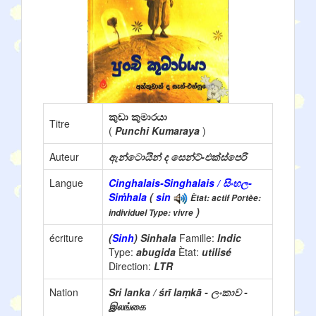
කුඩා කුමාරයා
Titre
(
Punchi Kumaraya
)
Auteur
ඇන්ටොයින් ද සෙන්ට්-එක්ස්පෙරි
Langue
Cinghalais-Singhalais / සිංහල-
Siṁhala
(
sin
Ètat: actif Portèe:
)
individuel Type: vivre
écriture
(
Sinh
) Sinhala
Famille:
Indic
Type:
abugida
Ètat:
utilisé
Direction:
LTR
Nation
Sri lanka / śrī laṃkā - ලංකාව -
இலங்கை