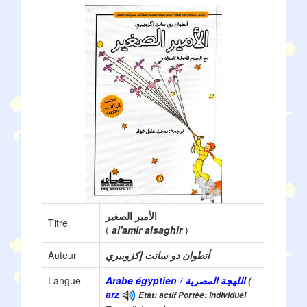
الأمير الصغير
Titre
(
al'amir alsaghir
)
Auteur
أنطوان دو سانت إكزوبيري
Langue
Arabe égyptien / اللهجة المصرية
(
arz
Ètat: actif Portèe: individuel