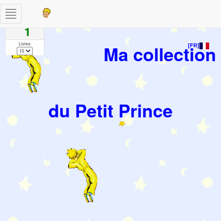
Toggle
Pages
navigation
1
Livres:
Ma collection
[FR]
du Petit Prince