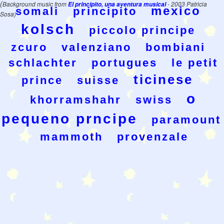
(
Background music from
El principito, una aventura musical
- 2003 Patricia
mexico
somali
principito
Sosa)
kolsch
piccolo principe
zcuro
valenziano
bombiani
schlachter
portugues
le petit
ticinese
prince
suisse
o
khorramshahr
swiss
pequeno prncipe
paramount
mammoth
provenzale