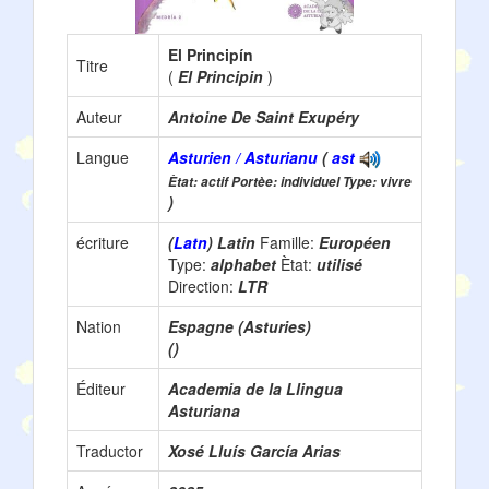
El Principín
Titre
(
El Principin
)
Auteur
Antoine De Saint Exupéry
Langue
Asturien / Asturianu
(
ast
Ètat: actif Portèe: individuel Type: vivre
)
écriture
(
Latn
) Latin
Famille:
Européen
Type:
alphabet
Ètat:
utilisé
Direction:
LTR
Nation
Espagne (Asturies)
()
Éditeur
Academia de la Llingua
Asturiana
Traductor
Xosé Lluís García Arias