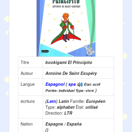
Titre
bookigami El Principito
Auteur
Antoine De Saint Exupéry
Langue
Espagnol
(
spa
Ètat: actif
)
Portèe: individuel Type: vivre
écriture
(
Latn
) Latin
Famille:
Européen
Type:
alphabet
Ètat:
utilisé
Direction:
LTR
Nation
Espagne / España
()