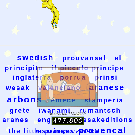
swedish
prouvansal
el
principito
il piccolo principe
inglaterra
porrua
prinsi
aranese
wesak
valenciano
arbons
emece
stamperia
grete
iwanami
rumantsch
Accessi dal 11/02/2004
aranes
england
wesakeditions
provencal
the little prince
retour à la page du Petit Prince