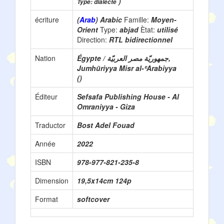
)
Type: dialecte
écriture
(
Arab
) Arabic
Famille:
Moyen-
Orient
Type:
abjad
Ètat:
utilisé
Direction:
RTL bidirectionnel
Nation
Égypte / جمهوريّة مصر العربيّة,
Jumhūriyya Misr al-ʿArabiyya
()
Éditeur
Sefsafa Publishing House - Al
Omraniyya - Giza
Traductor
Bost Adel Fouad
Année
2022
ISBN
978-977-821-235-8
Dimension
19,5x14cm 124p
Format
softcover