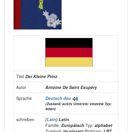
Titel
Der Kleine Prinz
Autor
Antoine De Saint Exupéry
Sprache
Deutsch
deu
(Zustand: acktiv Umkreis: einzelne Typ:
leben)
schreiben
(
Latn
) Latin
Familie:
Europäisch
Typ:
alphabet
Zustand:
im einsatz
Richtung:
LRT