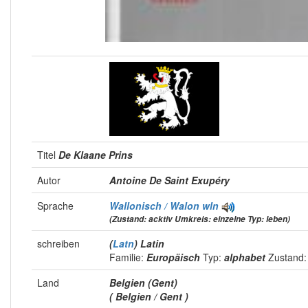
Titel
De Klaane Prins
Autor
Antoine De Saint Exupéry
Sprache
Wallonisch / Walon
wln
(Zustand: acktiv Umkreis: einzelne Typ: leben)
schreiben
(
Latn
) Latin
Familie:
Europäisch
Typ:
alphabet
Zustand
Land
Belgien (Gent)
( Belgien / Gent )