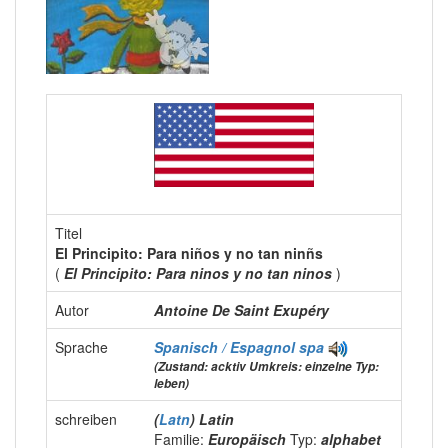
Titel
El Principito: Para niños y no tan ninñs
(
El Principito: Para ninos y no tan ninos
)
Autor
Antoine De Saint Exupéry
Sprache
Spanisch / Espagnol
spa
(Zustand: acktiv Umkreis: einzelne Typ:
leben)
schreiben
(
Latn
) Latin
Familie:
Europäisch
Typ:
alphabet