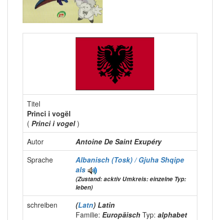
Titel
Princi i vogël
(
Princi i vogel
)
Autor
Antoine De Saint Exupéry
Sprache
Albanisch (Tosk) / Gjuha Shqipe
als
(Zustand: acktiv Umkreis: einzelne Typ:
leben)
schreiben
(
Latn
) Latin
Familie:
Europäisch
Typ:
alphabet