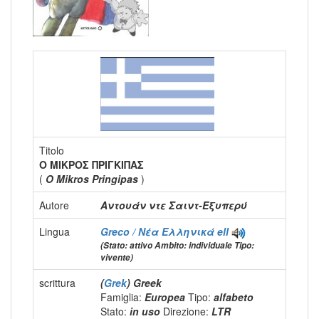
Titolo
Ο ΜΙΚΡΟΣ ΠΡΙΓΚΙΠΑΣ
(
O Mikros Pringipas
)
Autore
Αντουάν ντε Σαιντ-Εξυπερύ
Lingua
Greco / Νέα Ελληνικά
ell
(Stato: attivo Ambito: individuale Tipo:
vivente)
scrittura
(
Grek
) Greek
Famiglia:
Europea
Tipo:
alfabeto
Stato:
in uso
Direzione:
LTR