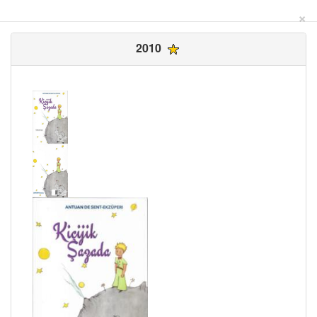
×
2010