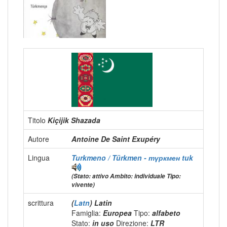
Titolo
Kiçijik Shazada
Autore
Antoine De Saint Exupéry
Lingua
Turkmeno / Türkmen - түркмен
tuk
(Stato: attivo Ambito: individuale Tipo:
vivente)
scrittura
(
Latn
) Latin
Famiglia:
Europea
Tipo:
alfabeto
Stato:
in uso
Direzione:
LTR