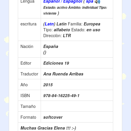
Lengua
Español / Espagnol
(
spa
Estado: activo Àmbito: individual Tipo:
)
viviente
escritura
(
Latn
) Latin
Familia:
Europea
Tipo:
alfabeto
Estado:
en uso
Direcciòn:
LTR
Nación
España
()
Editor
Ediciones 19
Traductor
Ana Ruenda Arribas
Año
2015
ISBN
978-84-16225-49-1
Tamaño
Formato
softcover
Muchas Gracias Elena !!! :-)