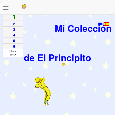
Toggle
Paginas
navigation
1
2
Mi Colección
[ES]
3
4
5
6
Libros:
de El Principito