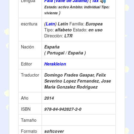
Lengua
Fala (valle de Jálama)
(
fax
Estado: activo Àmbito: individual Tipo:
)
viviente
escritura
(
Latn
) Latin
Familia:
Europea
Tipo:
alfabeto
Estado:
en uso
Direcciòn:
LTR
Nación
España
( Portugal / España )
Editor
Herakleion
Traductor
Domingo Frades Gaspar, Felix
Severino Lopez Fernandez, Jose
Maria Gonzalez Rodriguez
Año
2014
ISBN
978-84-942827-2-0
Tamaño
Formato
softcover