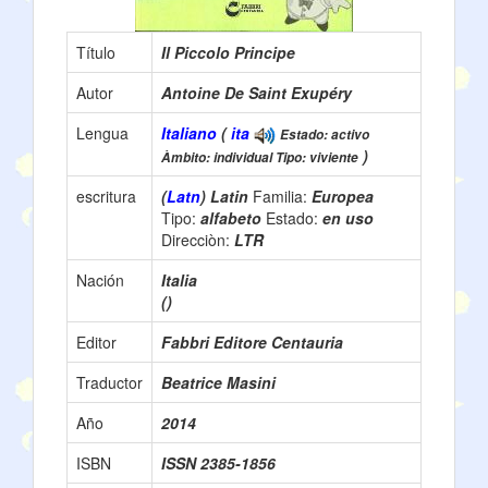
Título
Il Piccolo Principe
Autor
Antoine De Saint Exupéry
Lengua
Italiano
(
ita
Estado: activo
)
Àmbito: individual Tipo: viviente
escritura
(
Latn
) Latin
Familia:
Europea
Tipo:
alfabeto
Estado:
en uso
Direcciòn:
LTR
Nación
Italia
()
Editor
Fabbri Editore Centauria
Traductor
Beatrice Masini
Año
2014
ISBN
ISSN 2385-1856