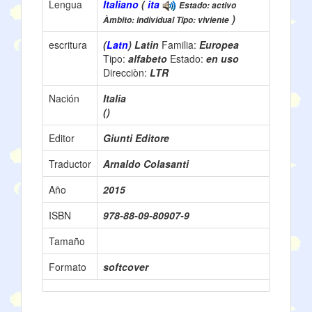
Lengua
Italiano
(
ita
Estado: activo
)
Àmbito: individual Tipo: viviente
escritura
(
Latn
) Latin
Familia:
Europea
Tipo:
alfabeto
Estado:
en uso
Direcciòn:
LTR
Nación
Italia
()
Editor
Giunti Editore
Traductor
Arnaldo Colasanti
Año
2015
ISBN
978-88-09-80907-9
Tamaño
Formato
softcover