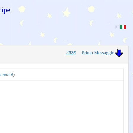
cipe
[IT]
2026
Primo Messaggio
meni.it
)