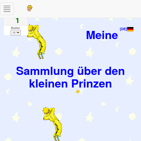
Toggle
Seiten
navigation
1
Bücher:
Meine
[DE]
Sammlung über den
kleinen Prinzen