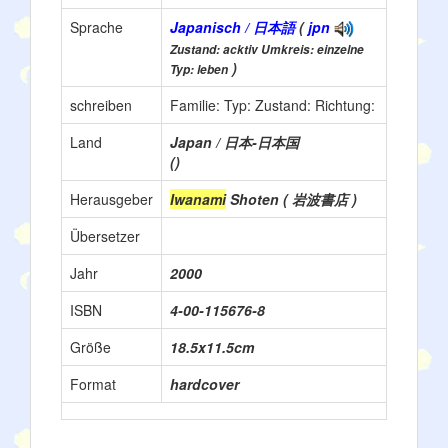
Sprache
Japanisch / 日本語
(
jpn
Zustand: acktiv Umkreis: einzelne
)
Typ: leben
schreiben
Familie:
Typ:
Zustand:
Richtung:
Land
Japan / 日本-日本国
()
Herausgeber
Iwanami
Shoten ( 岩波書店 )
Übersetzer
Jahr
2000
ISBN
4-00-115676-8
Größe
18.5x11.5cm
Format
hardcover