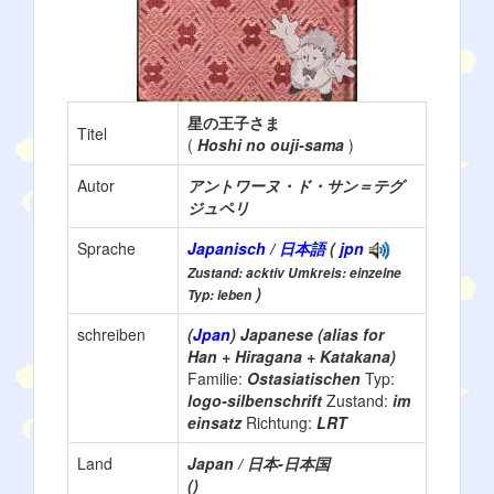
星の王子さま
Titel
(
Hoshi no ouji-sama
)
Autor
アントワーヌ・ド・サン＝テグ
ジュペリ
Sprache
Japanisch / 日本語
(
jpn
Zustand: acktiv Umkreis: einzelne
)
Typ: leben
schreiben
(
Jpan
) Japanese (alias for
Han + Hiragana + Katakana)
Familie:
Ostasiatischen
Typ:
logo-silbenschrift
Zustand:
im
einsatz
Richtung:
LRT
Land
Japan / 日本-日本国
()