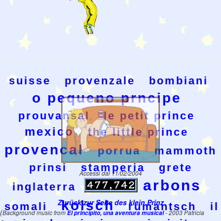
suisse
provenzale
bombiani
o pequeno prncipe
prouvansal
le petit prince
mexico
the little prince
provencal
porrua
mammoth
prinsi
stamperia
grete
Accessi dal 11/02/2004
arbons
inglaterra
wesak
Zurück zur Seite des klein Prinz
kolsch
somali
rumantsch
il
(
Background music from
El principito, una aventura musical
- 2003 Patricia