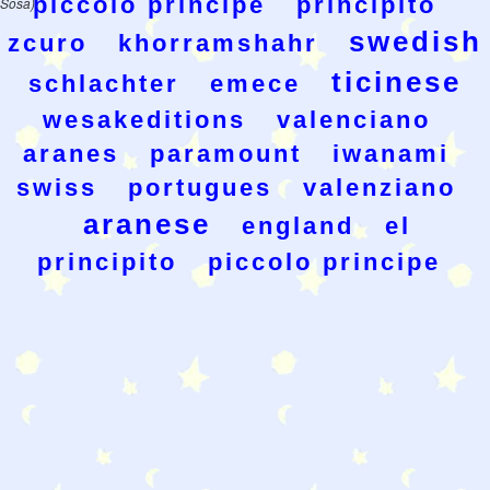
piccolo principe
principito
Sosa)
swedish
zcuro
khorramshahr
ticinese
schlachter
emece
wesakeditions
valenciano
aranes
paramount
iwanami
swiss
portugues
valenziano
aranese
england
el
principito
piccolo principe