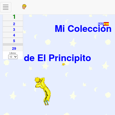
Toggle
Paginas
navigation
1
2
Mi Colección
[ES]
3
4
5
29
de El Principito
Libros: