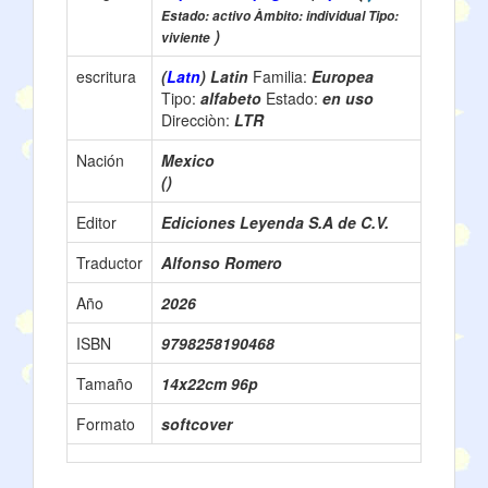
Estado: activo Àmbito: individual Tipo:
)
viviente
escritura
(
Latn
) Latin
Familia:
Europea
Tipo:
alfabeto
Estado:
en uso
Direcciòn:
LTR
Nación
Mexico
()
Editor
Ediciones Leyenda S.A de C.V.
Traductor
Alfonso Romero
Año
2026
ISBN
9798258190468
Tamaño
14x22cm 96p
Formato
softcover