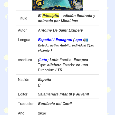
El
Principito
- edición ilustrada y
Título
animada por MinaLima
Autor
Antoine De Saint Exupéry
Lengua
Español / Espagnol
(
spa
Estado: activo Àmbito: individual Tipo:
)
viviente
escritura
(
Latn
) Latin
Familia:
Europea
Tipo:
alfabeto
Estado:
en uso
Direcciòn:
LTR
Nación
España
()
Editor
Salamandra Infantil y Juvenil
Traductor
Bonifacio del Carril
Año
2026