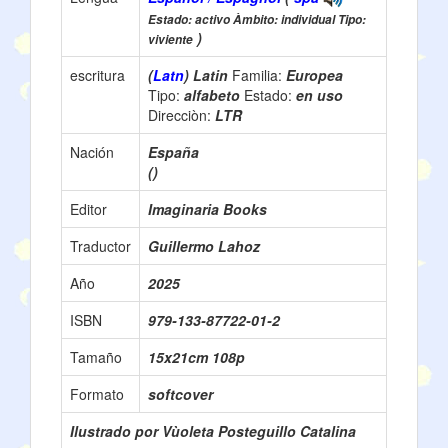
Estado: activo Àmbito: individual Tipo:
)
viviente
escritura
(
Latn
) Latin
Familia:
Europea
Tipo:
alfabeto
Estado:
en uso
Direcciòn:
LTR
Nación
España
()
Editor
Imaginaria Books
Traductor
Guillermo Lahoz
Año
2025
ISBN
979-133-87722-01-2
Tamaño
15x21cm 108p
Formato
softcover
Ilustrado por Vùoleta Posteguillo Catalina