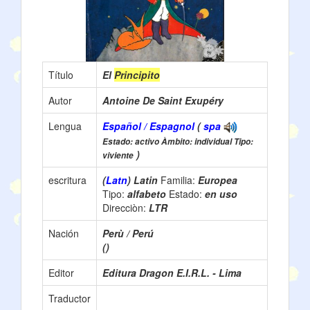
Título
El
Principito
Autor
Antoine De Saint Exupéry
Lengua
Español / Espagnol
(
spa
Estado: activo Àmbito: individual Tipo:
)
viviente
escritura
(
Latn
) Latin
Familia:
Europea
Tipo:
alfabeto
Estado:
en uso
Direcciòn:
LTR
Nación
Perù / Perú
()
Editor
Editura Dragon E.I.R.L. - Lima
Traductor