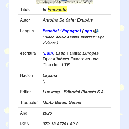
Título
El
Principito
Autor
Antoine De Saint Exupéry
Lengua
Español / Espagnol
(
spa
Estado: activo Àmbito: individual Tipo:
)
viviente
escritura
(
Latn
) Latin
Familia:
Europea
Tipo:
alfabeto
Estado:
en uso
Direcciòn:
LTR
Nación
España
()
Editor
Lunwerg - Editorial Planeta S.A.
Traductor
Marta Garcia Garcia
Año
2026
ISBN
979-13-87761-62-2