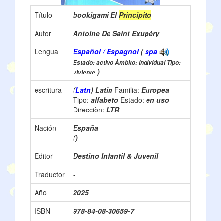
Título
bookigami El
Principito
Autor
Antoine De Saint Exupéry
Lengua
Español / Espagnol
(
spa
Estado: activo Àmbito: individual Tipo:
)
viviente
escritura
(
Latn
) Latin
Familia:
Europea
Tipo:
alfabeto
Estado:
en uso
Direcciòn:
LTR
Nación
España
()
Editor
Destino Infantil & Juvenil
Traductor
-
Año
2025
ISBN
978-84-08-30659-7