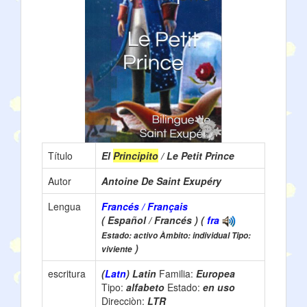
Título
El
Principito
/ Le Petit Prince
Autor
Antoine De Saint Exupéry
Lengua
Francés / Français
( Español / Francés ) (
fra
Estado: activo Àmbito: individual Tipo:
)
viviente
escritura
(
Latn
) Latin
Familia:
Europea
Tipo:
alfabeto
Estado:
en uso
Direcciòn:
LTR