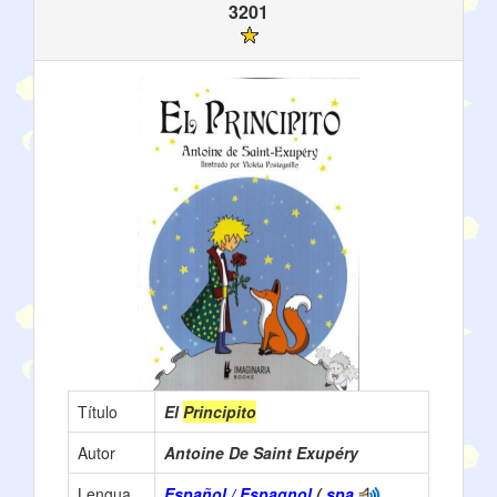
3201
Título
El
Principito
Autor
Antoine De Saint Exupéry
Lengua
Español / Espagnol
(
spa