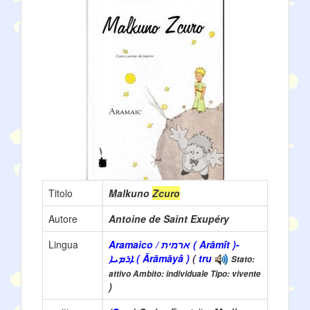
Titolo
Malkuno
Zcuro
Autore
Antoine de Saint Exupéry
Lingua
Aramaico / ארמית ( Arāmît )-
ܐܪܡܝܐ ( Ārāmāyâ )
(
tru
Stato:
attivo Ambito: individuale Tipo: vivente
)