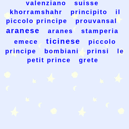
valenziano
suisse
khorramshahr
principito
il
piccolo principe
prouvansal
aranese
aranes
stamperia
ticinese
emece
piccolo
principe
bombiani
prinsi
le
petit prince
grete