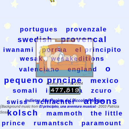
portugues
provenzale
provencal
swedish
iwanami
porrua
el principito
wesak
wesakeditions
o
valenciano
england
pequeno prncipe
mexico
Accessi dal 11/02/2004
somali
inglaterra
zcuro
arbons
Indietro Alla Pagina del Piccolo Principe
swiss
schlachter
(
Background music from
El principito, una aventura musical
- 2003 Patricia
kolsch
Sosa)
mammoth
the little
prince
rumantsch
paramount