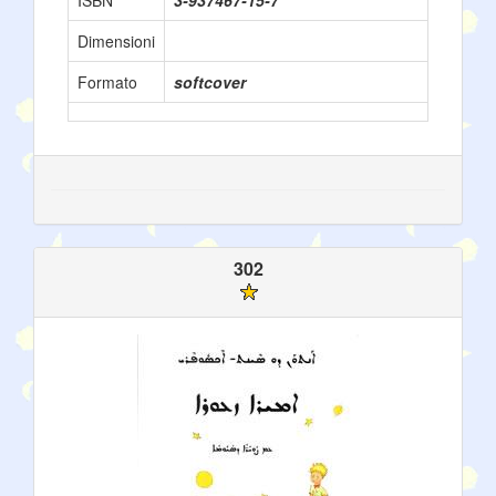
ISBN
3-937467-15-7
Dimensioni
Formato
softcover
302