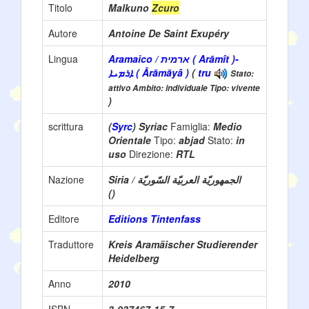
Titolo
Malkuno
Zcuro
Autore
Antoine De Saint Exupéry
Lingua
Aramaico / ארמית ( Arāmît )-
ܐܪܡܝܐ ( Ārāmāyâ )
(
tru
Stato:
attivo Ambito: individuale Tipo: vivente
)
scrittura
(
Syrc
) Syriac
Famiglia:
Medio
Orientale
Tipo:
abjad
Stato:
in
uso
Direzione:
RTL
Nazione
Siria / الجمهوريّة العربيّة السّوريّة
()
Editore
Editions Tintenfass
Traduttore
Kreis Aramäischer Studierender
Heidelberg
Anno
2010