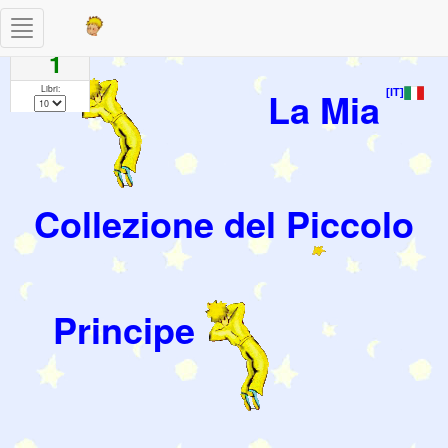
Toggle
Pagine
navigation
1
Libri:
La Mia
[IT]
Collezione del Piccolo
Principe