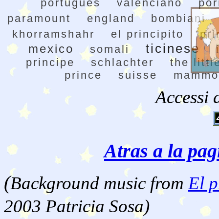
portugues
valenciano
por
paramount
england
bombiani
khorramshahr
el principito
pri
ticinese
mexico
somali
principe
schlachter
the litt
prince
suisse
mammo
Accessi 
Atras a la pag
(
Background music from
El p
2003 Patricia Sosa)