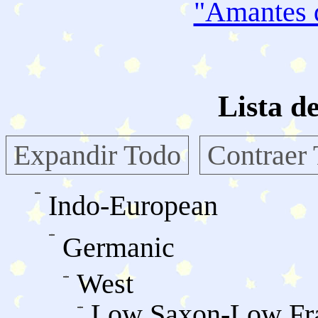
"Amantes
Lista d
Expandir Todo
Contraer
Indo-European
Germanic
West
Low Saxon-Low Fr