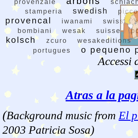
arbons
provenzale
schlac
swedish
stamperia
picco
provencal
iwanami
swiss
bombiani
wesak
suisse
p
kolsch
zcuro
wesakeditions
o pequeno 
portugues
Accessi 
Atras a la pag
(
Background music from
El p
2003 Patricia Sosa)