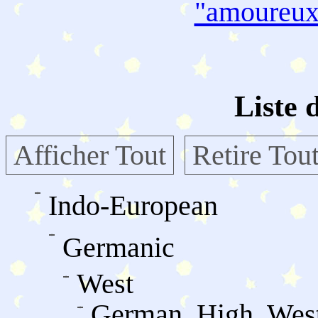
"amoureu
Liste 
Afficher Tout
Retire Tou
Indo-European
Germanic
West
German, High, Wes