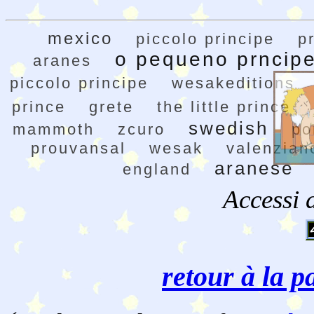
mexico
piccolo principe
p
o pequeno prncip
aranes
piccolo principe
wesakeditions
prince
grete
the little prince
swedish
mammoth
zcuro
po
prouvansal
wesak
valenzian
aranese
england
Accessi 
retour à la p