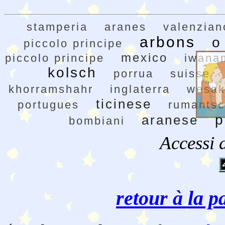
stamperia
aranes
valenzian
arbons
o
piccolo principe
mexico
piccolo principe
iwana
kolsch
porrua
suisse
khorramshahr
inglaterra
wesak
ticinese
portugues
rumants
p
aranese
bombiani
Accessi 
retour à la p