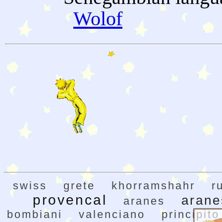
Wolof
swiss
grete
khorramshahr
r
provencal
arane
aranes
bombiani
valenciano
principito