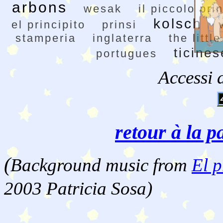
arbons
wesak
il piccolo pri
kolsch
el principito
prinsi
stamperia
inglaterra
the littl
ticines
portugues
Accessi 
retour à la p
(
Background music from
El p
2003 Patricia Sosa)