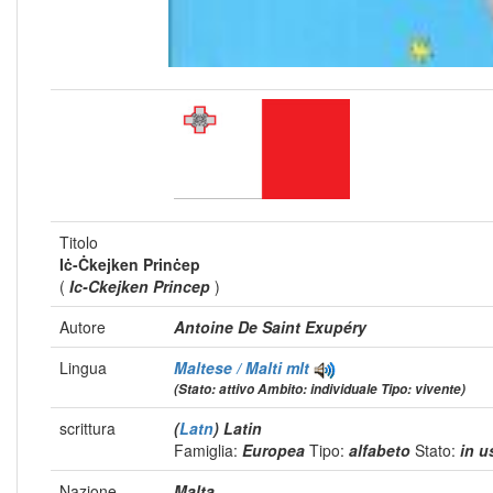
Titolo
Iċ-Ċkejken Prinċep
(
Ic-Ckejken Princep
)
Autore
Antoine De Saint Exupéry
Lingua
Maltese / Malti
mlt
(Stato: attivo Ambito: individuale Tipo: vivente)
scrittura
(
Latn
) Latin
Famiglia:
Europea
Tipo:
alfabeto
Stato:
in 
Nazione
Malta