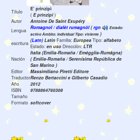
E’ prinzipì
Título
(
E prinzipi
)
Autor
Antoine De Saint Exupéry
Romagnol / dialèt rumagnòl
(
rgn
Estado:
Lengua
)
activo Àmbito: individual Tipo: viviente
(
Latn
) Latin
Familia:
Europea
Tipo:
alfabeto
escritura
Estado:
en uso
Direcciòn:
LTR
Italia (Emilia-Romaña / Emégglia-Rumâgna)
Nación
( Emilia-Romaña / Serenísima República de
San Marino )
Editor
Massimiliano Piretti Editore
Traductor
Renzo Bertaccini e Gilberto Casadio
Año
2012
ISBN
9788864760308
Tamaño
Formato
softcover