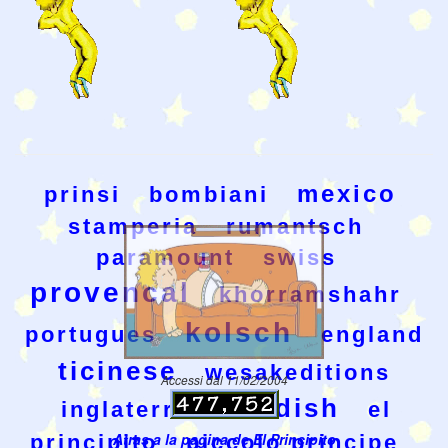
mexico
prinsi
bombiani
stamperia
rumantsch
paramount
swiss
provencal
khorramshahr
kolsch
portugues
england
ticinese
wesakeditions
Accessi dal 11/02/2004
swedish
inglaterra
el
Atras a la pagina de El Principito
principito
piccolo principe