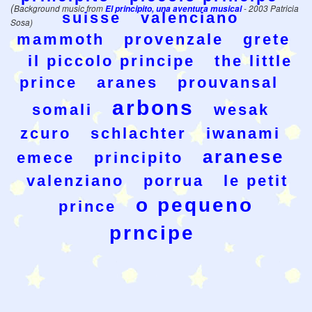
(
Background music from
El principito, una aventura musical
- 2003 Patricia
suisse
valenciano
Sosa)
mammoth
provenzale
grete
il piccolo principe
the little
prince
aranes
prouvansal
arbons
somali
wesak
zcuro
schlachter
iwanami
aranese
emece
principito
valenziano
porrua
le petit
o pequeno
prince
prncipe