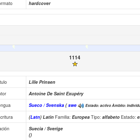
ormato
hardcover
1114
tulo
Lille Prinsen
tor
Antoine De Saint Exupéry
engua
Sueco / Svenska
(
swe
Estado: activo Àmbito: individu
critura
(
Latn
) Latin
Familia:
Europea
Tipo:
alfabeto
Estado:
e
ación
Suecia / Sverige
()