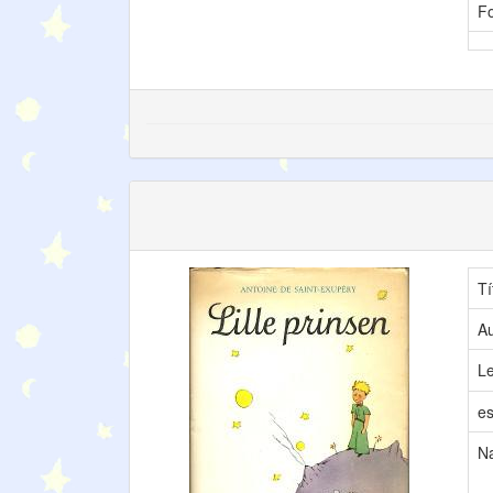
F
Tí
Au
L
es
N