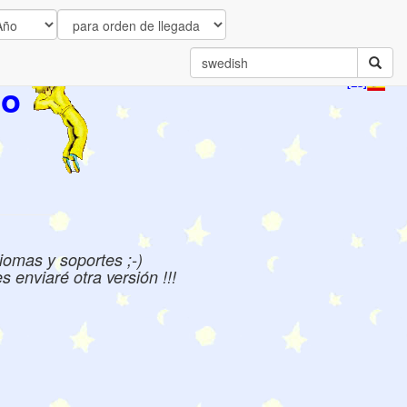
to
[ES]
iomas y soportes ;-)
 enviaré otra versión !!!