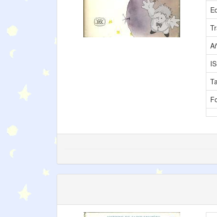
Ed
Tr
A
I
T
F