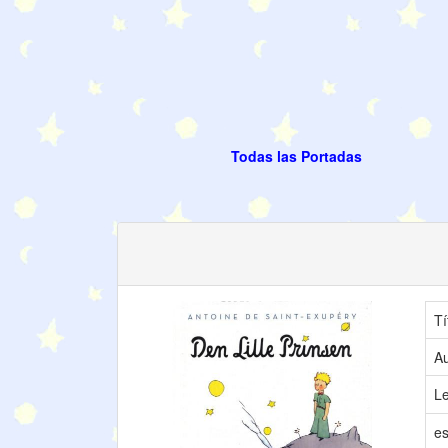
Todas las Portadas
Tí
Au
L
es