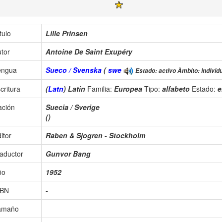
tulo
Lille Prinsen
tor
Antoine De Saint Exupéry
engua
Sueco / Svenska
(
swe
Estado: activo Àmbito: individu
critura
(
Latn
) Latin
Familia:
Europea
Tipo:
alfabeto
Estado:
e
ación
Suecia / Sverige
()
itor
Raben & Sjogren - Stockholm
aductor
Gunvor Bang
ño
1952
SBN
-
amaño