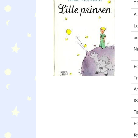
Tí
Au
L
es
N
Ed
Tr
A
I
T
F
fe