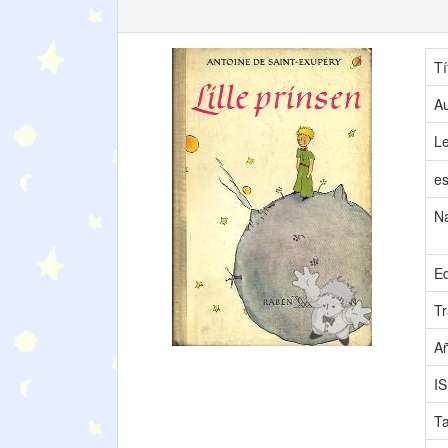
Tí
Au
L
es
N
Ed
Tr
A
I
T