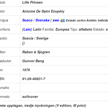
tulo
Lille Prinsen
tor
Antoine De Saint Exupéry
engua
Sueco / Svenska
(
swe
Estado: activo Àmbito: individu
critura
(
Latn
) Latin
Familia:
Europea
Tipo:
alfabeto
Estado:
e
ación
Suecia / Sverige
()
itor
Raben & Sjogren
aductor
Gunvor Bang
ño
1979
SBN
91-29-40921-7
amaño
ormato
softcover
mte upplagan, tredje tryckningen (V edition, III print)