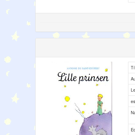
Tí
Au
L
es
N
Ed