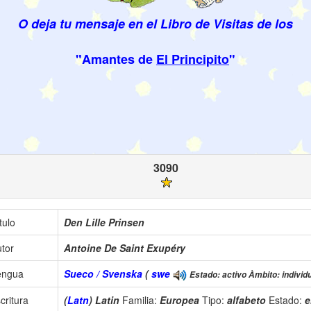
O deja tu mensaje en el Libro de Visitas de los
"Amantes de
El Principito
"
3090
tulo
Den Lille Prinsen
tor
Antoine De Saint Exupéry
engua
Sueco / Svenska
(
swe
Estado: activo Àmbito: individu
critura
(
Latn
) Latin
Familia:
Europea
Tipo:
alfabeto
Estado:
e