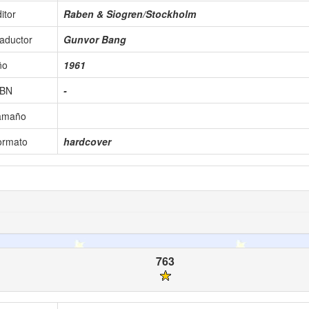
itor
Raben & Siogren/Stockholm
aductor
Gunvor Bang
ño
1961
SBN
-
amaño
ormato
hardcover
763