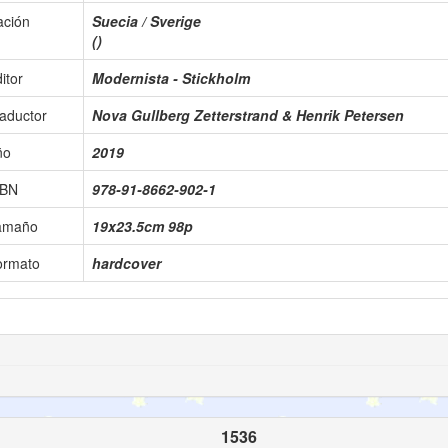
ación
Suecia / Sverige
()
itor
Modernista - Stickholm
aductor
Nova Gullberg Zetterstrand & Henrik Petersen
ño
2019
SBN
978-91-8662-902-1
amaño
19x23.5cm 98p
ormato
hardcover
1536