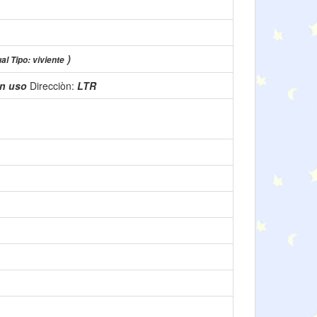
)
al Tipo: viviente
n uso
Direcciòn:
LTR