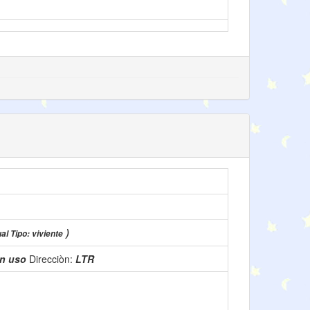
)
al Tipo: viviente
n uso
Direcciòn:
LTR