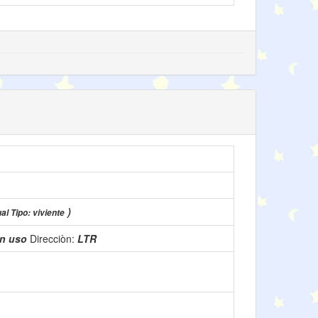
)
al Tipo: viviente
n uso
Direcciòn:
LTR