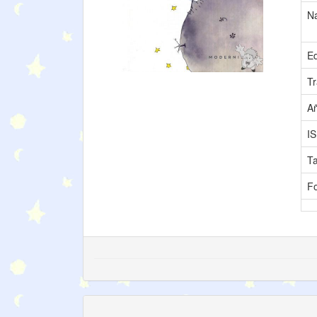
N
Ed
Tr
A
I
T
F