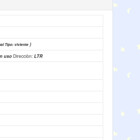
)
al Tipo: viviente
n uso
Direcciòn:
LTR