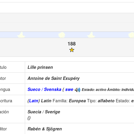
188
tulo
Lille prinsen
tor
Antoine de Saint Exupéry
engua
Sueco / Svenska
(
swe
Estado: activo Àmbito: individu
critura
(
Latn
) Latin
Familia:
Europea
Tipo:
alfabeto
Estado:
e
ación
Suecia / Sverige
()
itor
Rabén & Sjögren