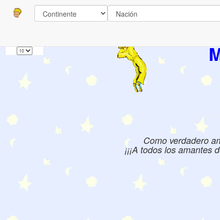
Paginas
1
Libros:
M
Como verdadero aman
¡¡¡A todos los amantes d