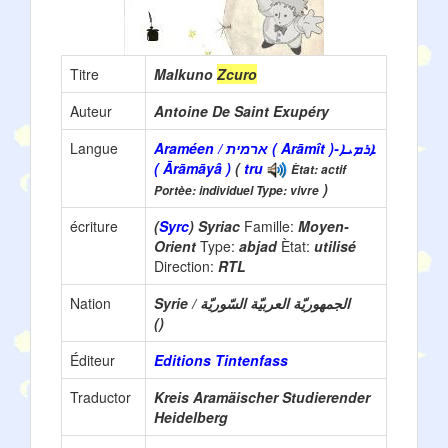
Titre
Malkuno
Zcuro
Auteur
Antoine De Saint Exupéry
Langue
Araméen / ארמית ( Arāmît )-ܐܪܡܝܐ
( Ārāmāyâ )
(
tru
Ètat: actif
)
Portèe: individuel Type: vivre
écriture
(
Syrc
) Syriac
Famille:
Moyen-
Orient
Type:
abjad
Ètat:
utilisé
Direction:
RTL
Nation
Syrie / الجمهوريّة العربيّة السّوريّة
()
Éditeur
Editions Tintenfass
Traductor
Kreis Aramäischer Studierender
Heidelberg