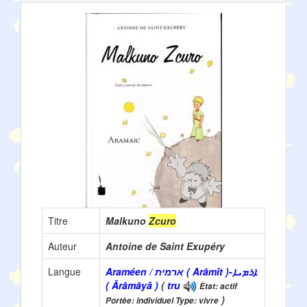
Titre
Malkuno
Zcuro
Auteur
Antoine de Saint Exupéry
Langue
Araméen / ארמית ( Arāmît )-ܐܪܡܝܐ
( Ārāmāyâ )
(
tru
Ètat: actif
)
Portèe: individuel Type: vivre