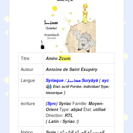
Titre
Amiro
Zcuro
Auteur
Antoine de Saint Exupéry
Langue
Syriaque / ܣܘܪܝܝܐ Suryāyā
(
syc
Ètat: actif Portèe: individuel Type:
)
historique
écriture
(
Syrc
) Syriac
Famille:
Moyen-
Orient
Type:
abjad
Ètat:
utilisé
Direction:
RTL
( Latin / Syriac /)
Nation
Syrie / الجمهوريّة العربيّة السّوريّة