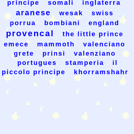
principe
somali
inglaterra
aranese
wesak
swiss
porrua
bombiani
england
provencal
the little prince
emece
mammoth
valenciano
grete
prinsi
valenziano
portugues
stamperia
il
piccolo principe
khorramshahr