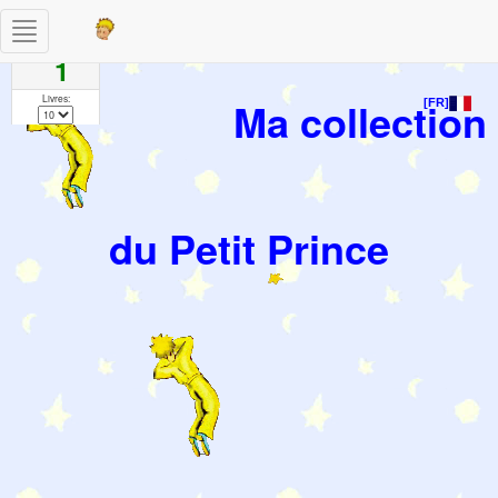
Toggle
Pages
navigation
1
Livres:
Ma collection
[FR]
du Petit Prince