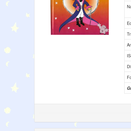
N
Ed
Tr
A
I
Di
F
Gr