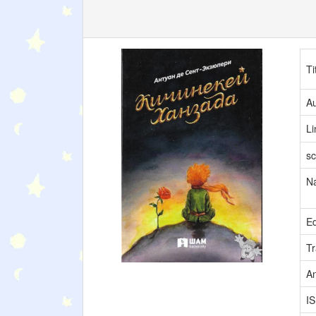
Ti
Au
L
sc
N
Ed
Tr
A
I