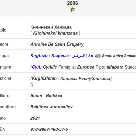
2606
Кичинекей Ханзада
tolo
(
Kitchinekei khanzada
)
tore
Antoine De Saint Exupéry
ingua
Kirghizo / Kыргыз - قىرعىز
(
kir
Stato: attivo Ambito
rittura
(
Cyrl
) Cyrillic
Famiglia:
Europea
Tipo:
alfabeto
Stato
azione
(Kirghizistan / Кыргыз Республикасы)
()
itore
Sham - Bichkek
aduttore
Bakitbek Junusaliev
nno
2021
SBN
978-9967-480-57-5