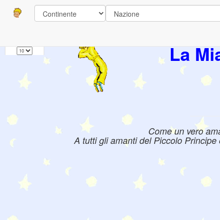
Pagine
1
Libri:
La Mi
Come un vero amant
A tutti gli amanti del Piccolo Princip