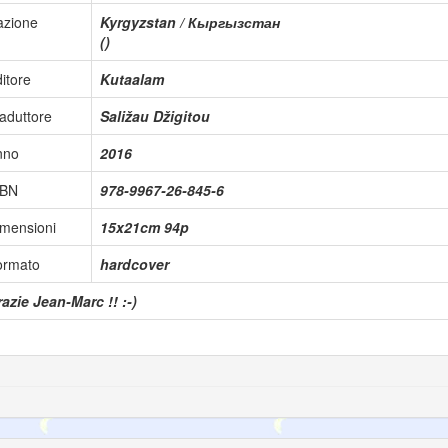
azione
Kyrgyzstan / Кыргызстан
()
itore
Kutaalam
aduttore
Saližau Džigitou
nno
2016
SBN
978-9967-26-845-6
mensioni
15x21cm 94p
ormato
hardcover
azie Jean-Marc !! :-)