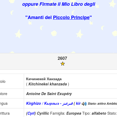
oppure Firmate il Mio Libro degli
"Amanti del
Piccolo Principe
"
2607
Кичинекей Ханзада
tolo
(
Kitchinekei khanzada
)
tore
Antoine De Saint Exupéry
ingua
Kirghizo / Kыргыз - قىرعىز
(
kir
Stato: attivo Ambito
rittura
(
Cyrl
) Cyrillic
Famiglia:
Europea
Tipo:
alfabeto
Stato