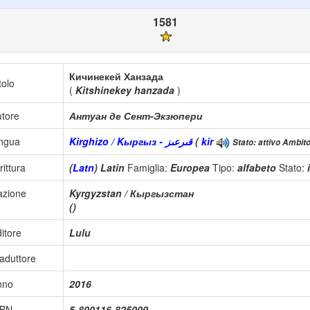
1581
Кичинекей Ханзада
tolo
(
Kitshinekey hanzada
)
tore
Антуан де Сент-Экзюпери
ingua
Kirghizo / Kыргыз - قىرعىز
(
kir
Stato: attivo Ambito
rittura
(
Latn
) Latin
Famiglia:
Europea
Tipo:
alfabeto
Stato:
azione
Kyrgyzstan / Кыргызстан
()
itore
Lulu
aduttore
nno
2016
SBN
5-800116-825000