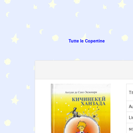
Tutte le Copertine
Ti
Au
L
sc