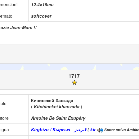
mensioni
12.4x19cm
ormato
softcover
azie Jean-Marc !!
1717
Кичинекей Ханзада
tolo
(
Kitchinekei khanzada
)
tore
Antoine De Saint Exupéry
ingua
Kirghizo / Kыргыз - قىرعىز
(
kir
Stato: attivo Ambito