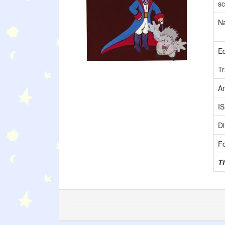
sc
N
Ed
Tr
A
I
Di
F
Th