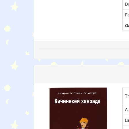
Di
F
Gr
Ti
Au
L