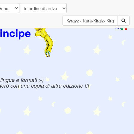
incipe
[IT]
ingue e formati ;-)
erò con una copia di altra edizione !!!