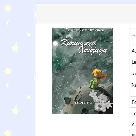
Ti
Au
L
sc
N
Ed
Tr
A
I