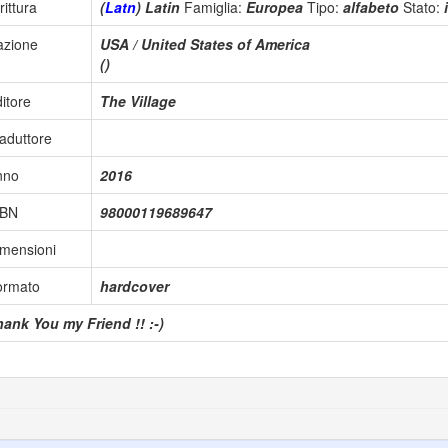
rittura
(
Latn
) Latin
Famiglia:
Europea
Tipo:
alfabeto
Stato:
azione
USA / United States of America
()
itore
The Village
aduttore
nno
2016
SBN
98000119689647
mensioni
ormato
hardcover
ank You my Friend !! :-)