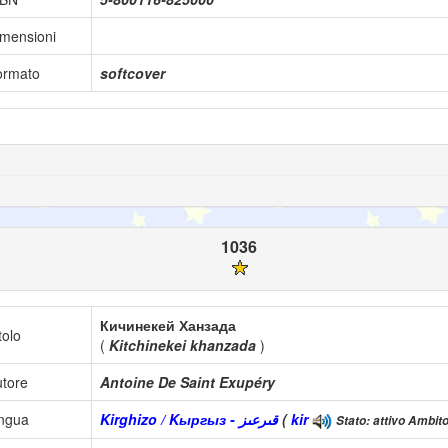
mensioni
ormato
softcover
1036
Кичинекей Ханзада
tolo
(
Kitchinekei khanzada
)
tore
Antoine De Saint Exupéry
ingua
Kirghizo / Kыргыз - قىرعىز
(
kir
Stato: attivo Ambito