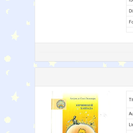
Di
F
Ti
Au
L