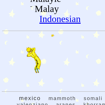
Malay
Indonesian
mexico
mammoth
somali
valenziano
aranes
khorra