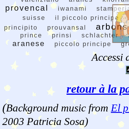
provencal
iwanami
stamperi
suisse
il piccolo principe
arbons
principito
prouvansal
prince
prinsi
schlachter
aranese
piccolo principe
gr
Accessi 
retour à la p
(
Background music from
El p
2003 Patricia Sosa)