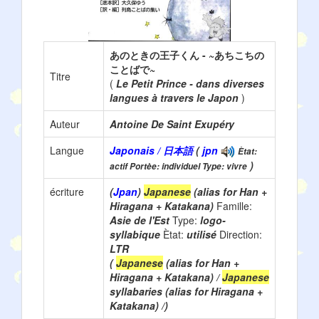
あのときの王子くん - ~あちこちの
ことばで~
Titre
(
Le Petit Prince - dans diverses
langues à travers le Japon
)
Auteur
Antoine De Saint Exupéry
Langue
Japonais / 日本語
(
jpn
Ètat:
)
actif Portèe: individuel Type: vivre
écriture
(
Jpan
)
Japanese
(alias for Han +
Hiragana + Katakana)
Famille:
Asie de l'Est
Type:
logo-
syllabique
Ètat:
utilisé
Direction:
LTR
(
Japanese
(alias for Han +
Hiragana + Katakana) /
Japanese
syllabaries (alias for Hiragana +
Katakana) /)