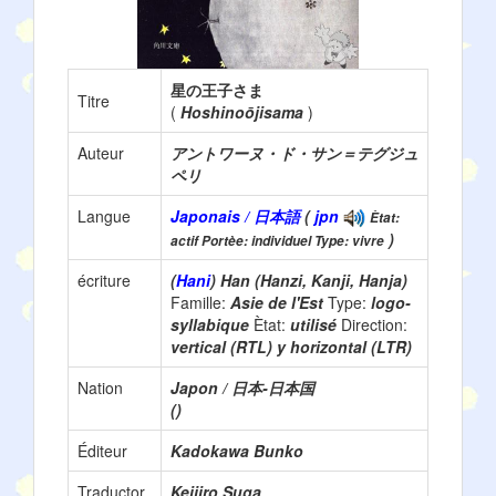
星の王子さま
Titre
(
Hoshinoōjisama
)
Auteur
アントワーヌ・ド・サン＝テグジュ
ペリ
Langue
Japonais / 日本語
(
jpn
Ètat:
)
actif Portèe: individuel Type: vivre
écriture
(
Hani
) Han (Hanzi, Kanji, Hanja)
Famille:
Asie de l'Est
Type:
logo-
syllabique
Ètat:
utilisé
Direction:
vertical (RTL) y horizontal (LTR)
Nation
Japon / 日本-日本国
()
Éditeur
Kadokawa Bunko
Traductor
Keijiro Suga