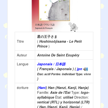
星の王子さま
Titre
(
Hoshinoōjisama - Le Petit
Prince
)
Auteur
Antoine De Saint Exupéry
Langue
Japonais / 日本語
( Français / Japonais ) (
jpn
Ètat: actif Portèe: individuel Type: vivre
)
écriture
(
Hani
) Han (Hanzi, Kanji, Hanja)
Famille:
Asie de l'Est
Type:
logo-
syllabique
Ètat:
utilisé
Direction:
vertical (RTL) y horizontal (LTR)
( Han (Hanzi, Kanji, Hanja) /