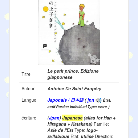
Le petit prince. Edizione
Titre
giapponese
Auteur
Antoine De Saint Exupéry
Langue
Japonais / 日本語
(
jpn
Ètat:
)
actif Portèe: individuel Type: vivre
écriture
(
Jpan
)
Japanese
(alias for Han +
Hiragana + Katakana)
Famille:
Asie de l'Est
Type:
logo-
syllabique
Ètat:
utilisé
Direction: