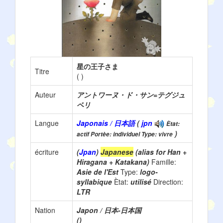
星の王子さま
Titre
(
)
Auteur
アントワーヌ・ド・サン=テグジュ
ペリ
Langue
Japonais / 日本語
(
jpn
Ètat:
)
actif Portèe: individuel Type: vivre
écriture
(
Jpan
)
Japanese
(alias for Han +
Hiragana + Katakana)
Famille:
Asie de l'Est
Type:
logo-
syllabique
Ètat:
utilisé
Direction:
LTR
Nation
Japon / 日本-日本国
()