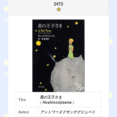
2472
星の王子さま
Titre
(
Hoshinoōjisama
)
Auteur
アントワーヌドサンテグジュペリ