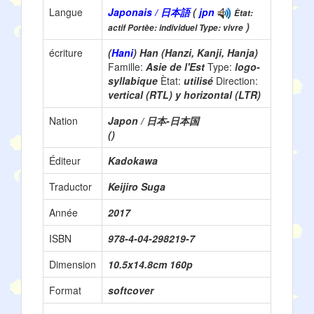
Langue
Japonais / 日本語
(
jpn
Ètat:
)
actif Portèe: individuel Type: vivre
écriture
(
Hani
) Han (Hanzi, Kanji, Hanja)
Famille:
Asie de l'Est
Type:
logo-
syllabique
Ètat:
utilisé
Direction:
vertical (RTL) y horizontal (LTR)
Nation
Japon / 日本-日本国
()
Éditeur
Kadokawa
Traductor
Keijiro Suga
Année
2017
ISBN
978-4-04-298219-7
Dimension
10.5x14.8cm 160p
Format
softcover