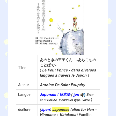
あのときの王子くん - ~あちこちの
ことばで~
Titre
(
Le Petit Prince - dans diverses
langues à travers le Japon
)
Auteur
Antoine De Saint Exupéry
Langue
Japonais / 日本語
(
jpn
Ètat:
)
actif Portèe: individuel Type: vivre
écriture
(
Jpan
)
Japanese
(alias for Han +
Hiragana + Katakana)
Famille: