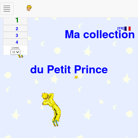
Toggle
Pages
navigation
1
2
Ma collection
[FR]
3
4
Livres:
du Petit Prince