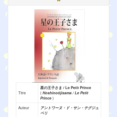
星の王子さま / Le Petit Prince
Titre
(
Hoshinoōjisama / Le Petit
Prince
)
Auteur
アントワーヌ・ド・サン・テグジュ
ペリ