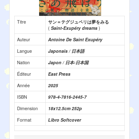
Titre
サン＝テグジュペリは夢をみる
(
Saint-Exupéry dreams
)
Auteur
Antoine De Saint Exupéry
Langue
Japonais / 日本語
Nation
Japon / 日本-日本国
Éditeur
East Press
Année
2025
ISBN
978-4-7816-2445-7
Dimension
18x12.5cm 252p
Format
Libro Softcover