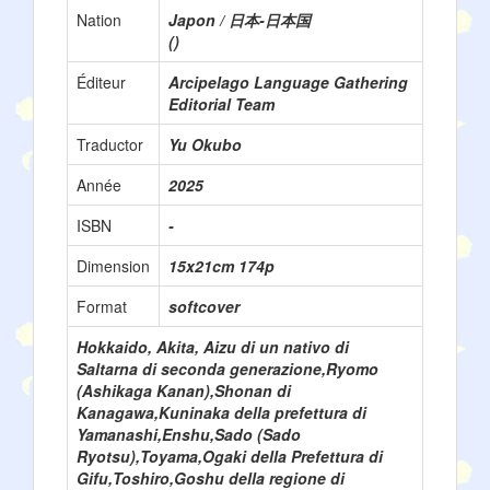
Nation
Japon / 日本-日本国
()
Éditeur
Arcipelago Language Gathering
Editorial Team
Traductor
Yu Okubo
Année
2025
ISBN
-
Dimension
15x21cm 174p
Format
softcover
Hokkaido, Akita, Aizu di un nativo di
Saltarna di seconda generazione,Ryomo
(Ashikaga Kanan),Shonan di
Kanagawa,Kuninaka della prefettura di
Yamanashi,Enshu,Sado (Sado
Ryotsu),Toyama,Ogaki della Prefettura di
Gifu,Toshiro,Goshu della regione di