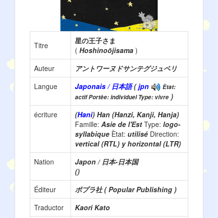
星の王子さま
Titre
(
Hoshinoōjisama
)
Auteur
アントワーヌドサンテグジュペリ
Langue
Japonais / 日本語
(
jpn
Ètat:
)
actif Portèe: individuel Type: vivre
écriture
(
Hani
) Han (Hanzi, Kanji, Hanja)
Famille:
Asie de l'Est
Type:
logo-
syllabique
Ètat:
utilisé
Direction:
vertical (RTL) y horizontal (LTR)
Nation
Japon / 日本-日本国
()
Éditeur
ポプラ社 ( Popular Publishing )
Traductor
Kaori Kato