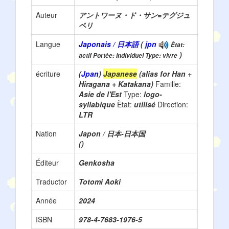
Auteur
アントワーヌ・ド・サン=テグジュ
ペリ
Langue
Japonais / 日本語
(
jpn
Ètat:
)
actif Portèe: individuel Type: vivre
écriture
(
Jpan
)
Japanese
(alias for Han +
Hiragana + Katakana)
Famille:
Asie de l'Est
Type:
logo-
syllabique
Ètat:
utilisé
Direction:
LTR
Nation
Japon / 日本-日本国
()
Éditeur
Genkosha
Traductor
Totomi Aoki
Année
2024
ISBN
978-4-7683-1976-5