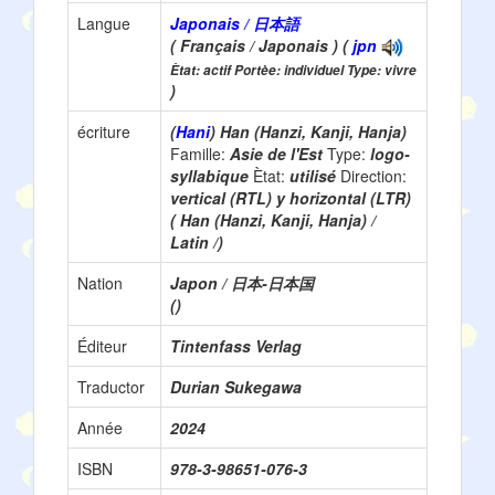
Langue
Japonais / 日本語
( Français / Japonais ) (
jpn
Ètat: actif Portèe: individuel Type: vivre
)
écriture
(
Hani
) Han (Hanzi, Kanji, Hanja)
Famille:
Asie de l'Est
Type:
logo-
syllabique
Ètat:
utilisé
Direction:
vertical (RTL) y horizontal (LTR)
( Han (Hanzi, Kanji, Hanja) /
Latin /)
Nation
Japon / 日本-日本国
()
Éditeur
Tintenfass Verlag
Traductor
Durian Sukegawa
Année
2024
ISBN
978-3-98651-076-3