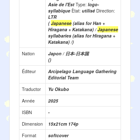
Asie de l'Est
Type:
logo-
syllabique
Ètat:
utilisé
Direction:
LTR
(
Japanese
(alias for Han +
Hiragana + Katakana) /
Japanese
syllabaries (alias for Hiragana +
Katakana) /)
Nation
Japon / 日本-日本国
()
Éditeur
Arcipelago Language Gathering
Editorial Team
Traductor
Yu Okubo
Année
2025
ISBN
-
Dimension
15x21cm 174p
Format
softcover