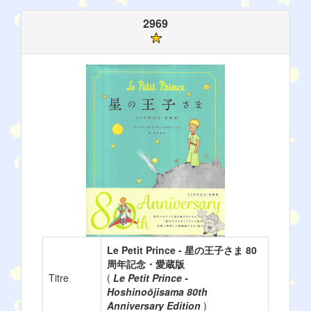
2969
Le Petit Prince - 星の王子さま 80
周年記念・愛蔵版
Titre
(
Le Petit Prince -
Hoshinoōjisama 80th
Anniversary Edition
)