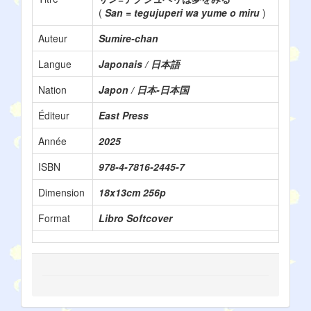
(
San = tegujuperi wa yume o miru
)
Auteur
Sumire-chan
Langue
Japonais / 日本語
Nation
Japon / 日本-日本国
Éditeur
East Press
Année
2025
ISBN
978-4-7816-2445-7
Dimension
18x13cm 256p
Format
Libro Softcover