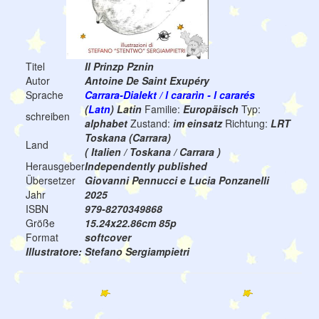
Titel
Il Prinzp Pznin
Autor
Antoine De Saint Exupéry
Sprache
Carrara-Dialekt / l cararìn - l cararés
(
Latn
) Latin
Familie:
Europäisch
Typ:
schreiben
alphabet
Zustand:
im einsatz
Richtung:
LRT
Toskana (Carrara)
Land
( Italien / Toskana / Carrara )
Herausgeber
Independently published
Übersetzer
Giovanni Pennucci e Lucia Ponzanelli
Jahr
2025
ISBN
979-8270349868
Größe
15.24x22.86cm 85p
Format
softcover
Illustratore: Stefano Sergiampietri