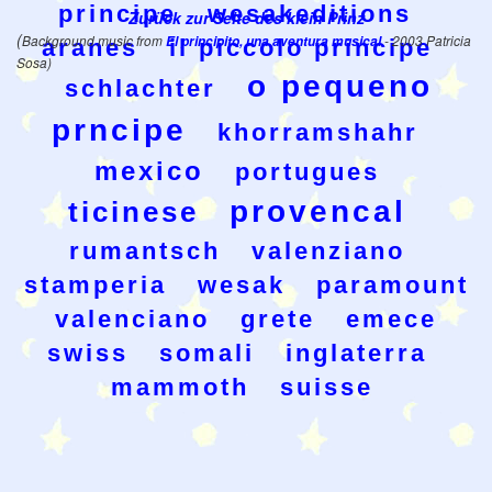
principe
wesakeditions
Zurück zur Seite des klein Prinz
(
Background music from
El principito, una aventura musical
- 2003 Patricia
aranes
il piccolo principe
Sosa)
o pequeno
schlachter
prncipe
khorramshahr
mexico
portugues
provencal
ticinese
rumantsch
valenziano
stamperia
wesak
paramount
valenciano
grete
emece
swiss
somali
inglaterra
mammoth
suisse