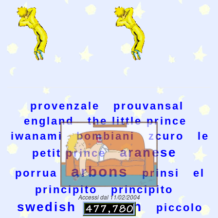
provenzale
prouvansal
england
the little prince
iwanami
bombiani
zcuro
le
aranese
petit prince
arbons
porrua
prinsi
el
principito
principito
Accessi dal 11/02/2004
kolsch
swedish
piccolo