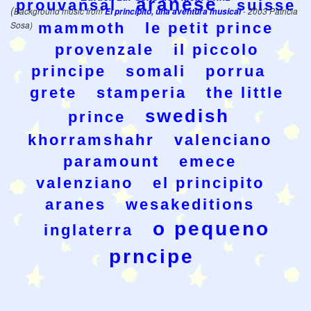
aranese
prouvansal
suisse
(
Background music from
El principito, una aventura musical
- 2003 Patricia
Sosa)
mammoth
le petit prince
provenzale
il piccolo
principe
somali
porrua
grete
stamperia
the little
swedish
prince
khorramshahr
valenciano
paramount
emece
valenziano
el principito
aranes
wesakeditions
o pequeno
inglaterra
prncipe