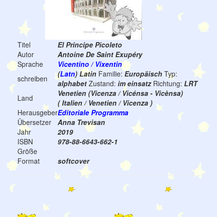
Titel
El Principe Picoleto
Autor
Antoine De Saint Exupéry
Sprache
Vicentino / Vixentin
(
Latn
) Latin
Familie:
Europäisch
Typ:
schreiben
alphabet
Zustand:
im einsatz
Richtung:
LRT
Venetien (Vicenza / Vicénsa - Vicènsa)
Land
( Italien / Venetien / Vicenza )
Herausgeber
Editoriale Programma
Übersetzer
Anna Trevisan
Jahr
2019
ISBN
978-88-6643-662-1
Größe
Format
softcover