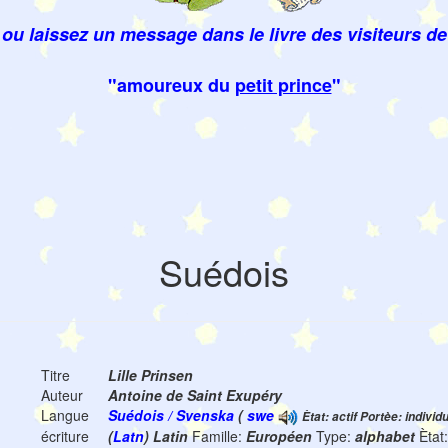
ou laissez un message dans le livre des visiteurs de
"amoureux du
petit prince
"
Suédois
Titre
Lille Prinsen
Auteur
Antoine de Saint Exupéry
Langue
Suédois / Svenska
(
swe
Ètat: actif Portèe: individ
écriture
(
Latn
) Latin
Famille:
Européen
Type:
alphabet
Ètat