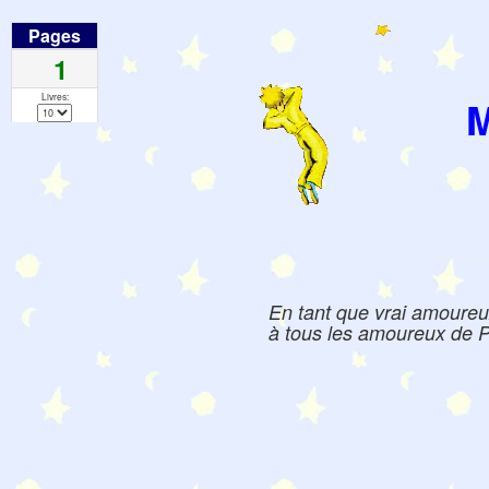
Pages
1
Livres:
M
En tant que vrai amoureux 
à tous les amoureux de Pet