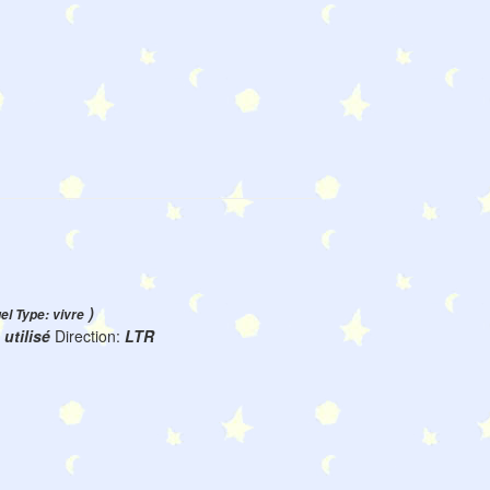
)
uel Type: vivre
:
utilisé
Direction:
LTR