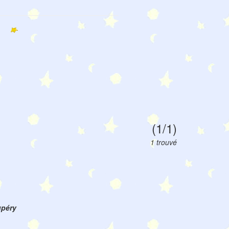
(1/1)
1 trouvé
upéry