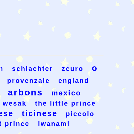
o
h
schlachter
zcuro
provenzale
england
arbons
mexico
wesak
the little prince
ese
ticinese
piccolo
t prince
iwanami