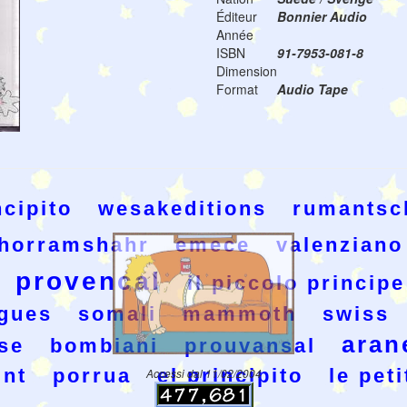
Éditeur
Bonnier Audio
Année
ISBN
91-7953-081-8
Dimension
Format
Audio Tape
ncipito
wesakeditions
rumantsc
horramshahr
emece
valenziano
provencal
il piccolo principe
gues
somali
mammoth
swiss
aran
se
bombiani
prouvansal
nt
porrua
el principito
le peti
Accessi dal 11/02/2004