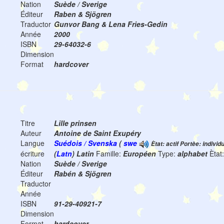
Nation
Suède / Sverige
Éditeur
Raben & Sjögren
Traductor
Gunvor Bang & Lena Fries-Gedin
Année
2000
ISBN
29-64032-6
Dimension
Format
hardcover
Titre
Lille prinsen
Auteur
Antoine de Saint Exupéry
Langue
Suédois / Svenska
(
swe
Ètat: actif Portèe: individ
écriture
(
Latn
) Latin
Famille:
Européen
Type:
alphabet
Ètat
Nation
Suède / Sverige
Éditeur
Rabén & Sjögren
Traductor
Année
ISBN
91-29-40921-7
Dimension
Format
hardcover