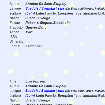
Auteur
Antoine De Saint Exupéry
Langue
Suédois / Svenska
(
swe
Ètat: actif Portèe: individ
écriture
(
Latn
) Latin
Famille:
Européen
Type:
alphabet
Ètat
Nation
Suède / Sverige
Éditeur
Raben & Siogren/Stockholm
Traductor
Gunvor Bang
Année
1961
ISBN
-
Dimension
Format
hardcover
Titre
Lille Prinsen
Auteur
Antoine De Saint Exupéry
Langue
Suédois / Svenska
(
swe
Ètat: actif Portèe: individ
écriture
(
Latn
) Latin
Famille:
Européen
Type:
alphabet
Ètat
Nation
Suède / Sverige
Éditeur
Raben & Sjogren - Stockholm