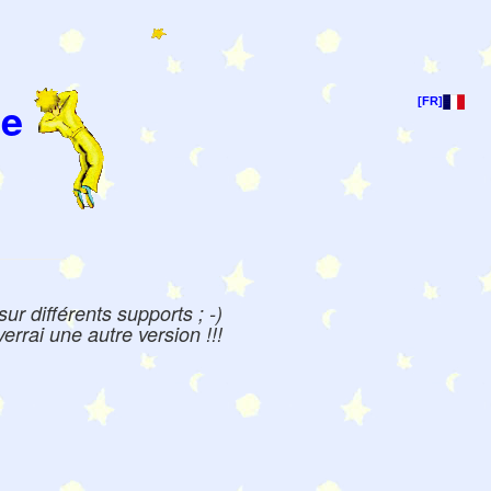
ce
[FR]
ur différents supports ; -)
errai une autre version !!!