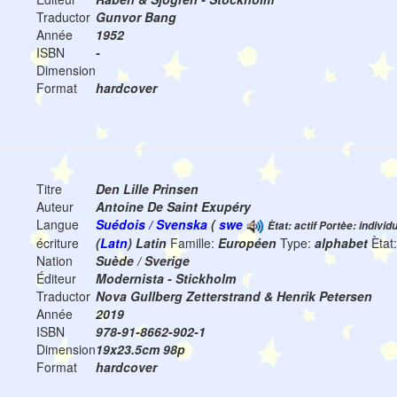
Traductor
Gunvor Bang
Année
1952
ISBN
-
Dimension
Format
hardcover
Titre
Den Lille Prinsen
Auteur
Antoine De Saint Exupéry
Langue
Suédois / Svenska
(
swe
Ètat: actif Portèe: individ
écriture
(
Latn
) Latin
Famille:
Européen
Type:
alphabet
Ètat
Nation
Suède / Sverige
Éditeur
Modernista - Stickholm
Traductor
Nova Gullberg Zetterstrand & Henrik Petersen
Année
2019
ISBN
978-91-8662-902-1
Dimension
19x23.5cm 98p
Format
hardcover