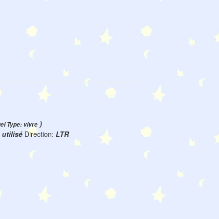
)
uel Type: vivre
:
utilisé
Direction:
LTR