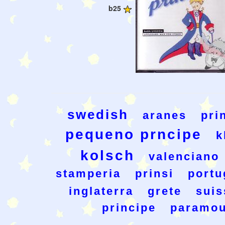
b25
swedish
aranes
pri
pequeno prncipe
k
kolsch
valenciano
stamperia
prinsi
portu
inglaterra
grete
suis
principe
paramou