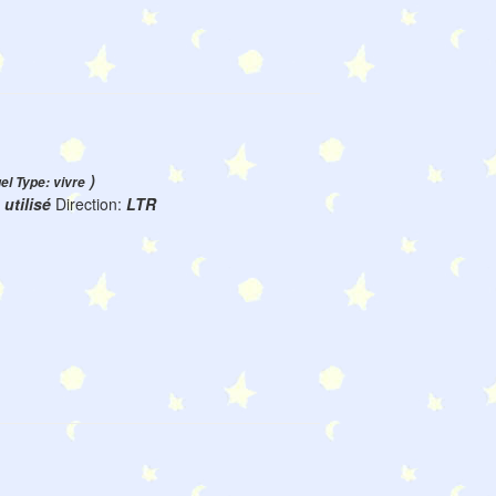
)
uel Type: vivre
:
utilisé
Direction:
LTR