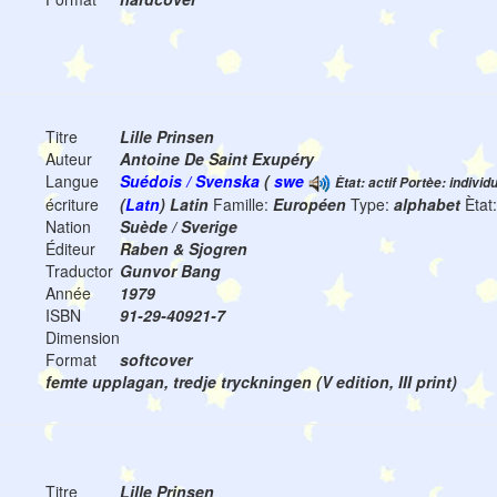
Titre
Lille Prinsen
Auteur
Antoine De Saint Exupéry
Langue
Suédois / Svenska
(
swe
Ètat: actif Portèe: individ
écriture
(
Latn
) Latin
Famille:
Européen
Type:
alphabet
Ètat
Nation
Suède / Sverige
Éditeur
Raben & Sjogren
Traductor
Gunvor Bang
Année
1979
ISBN
91-29-40921-7
Dimension
Format
softcover
femte upplagan, tredje tryckningen (V edition, III print)
Titre
Lille Prinsen