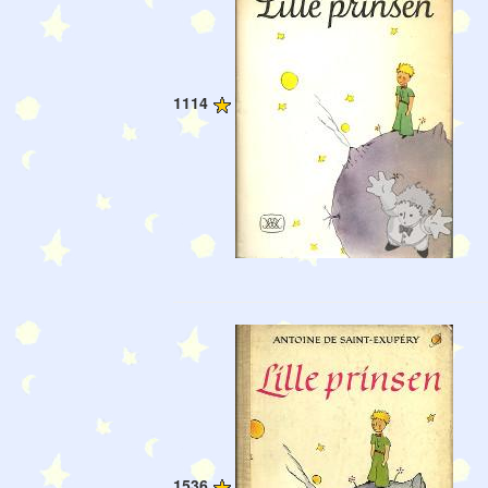
1114
1536