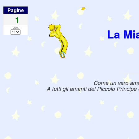
Pagine
1
Libri:
La Mi
Come un vero amant
A tutti gli amanti del Piccolo Princip