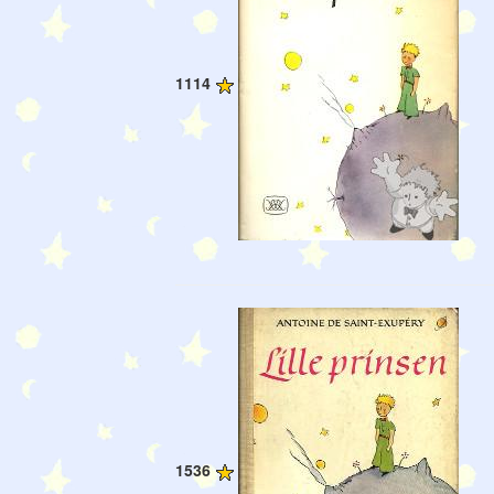
1114
1536