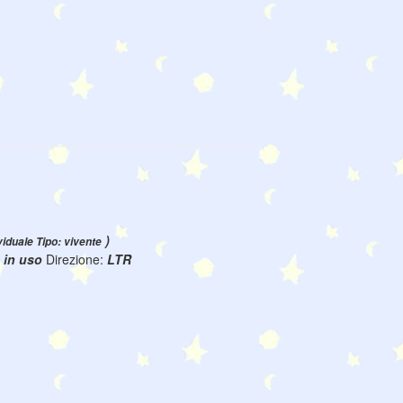
)
viduale Tipo: vivente
:
in uso
Direzione:
LTR