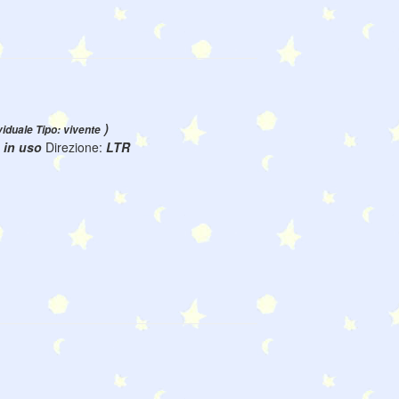
)
viduale Tipo: vivente
:
in uso
Direzione:
LTR