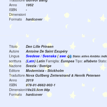
Traduttore
Gunvor Bang
Anno
1952
ISBN
-
Dimensioni
Formato
hardcover
Titolo
Den Lille Prinsen
Autore
Antoine De Saint Exupéry
Lingua
Svedese / Svenska
(
swe
Stato: attivo Ambito: indi
scrittura
(
Latn
) Latin
Famiglia:
Europea
Tipo:
alfabeto
Stato
Nazione
Svezia / Sverige
Editore
Modernista - Stickholm
Traduttore
Nova Gullberg Zetterstrand & Henrik Petersen
Anno
2019
ISBN
978-91-8662-902-1
Dimensioni
19x23.5cm 98p
Formato
hardcover