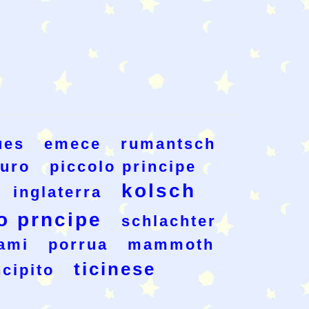
ues
emece
rumantsch
curo
piccolo principe
kolsch
inglaterra
o prncipe
schlachter
ami
porrua
mammoth
ticinese
ncipito