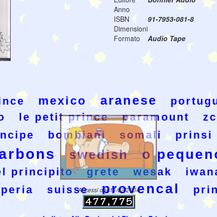
Anno
ISBN
91-7953-081-8
Dimensioni
Formato
Audio Tape
aranese
mexico
rince
portug
o
le petit prince
paramount
z
incipe
bombiani
somali
prinsi
arbons
o pequen
swedish
el principito
grete
wesak
iwan
provencal
peria
suisse
pri
Accessi dal 11/02/2004