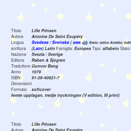
Titolo
Lille Prinsen
Autore
Antoine De Saint Exupéry
Lingua
Svedese / Svenska
(
swe
Stato: attivo Ambito: indi
scrittura
(
Latn
) Latin
Famiglia:
Europea
Tipo:
alfabeto
Stato
Nazione
Svezia / Sverige
Editore
Raben & Sjogren
Traduttore
Gunvor Bang
Anno
1979
ISBN
91-29-40921-7
Dimensioni
Formato
softcover
femte upplagan, tredje tryckningen (V edition, III print)
Titolo
Lille Prinsen
Autore
Antoine De Saint Exupéry