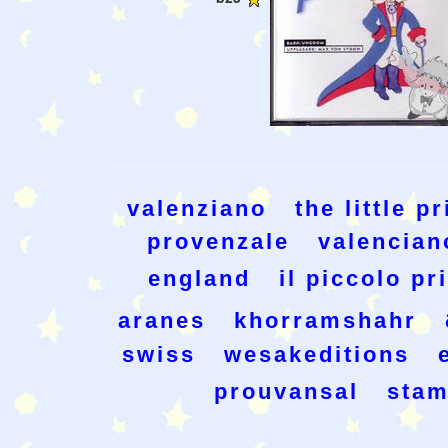
valenziano
the little p
provenzale
valencian
england
il piccolo pr
aranes
khorramshahr
swiss
wesakeditions
prouvansal
stam