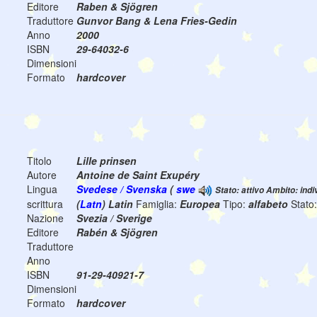
Editore
Raben & Sjögren
Traduttore
Gunvor Bang & Lena Fries-Gedin
Anno
2000
ISBN
29-64032-6
Dimensioni
Formato
hardcover
Titolo
Lille prinsen
Autore
Antoine de Saint Exupéry
Lingua
Svedese / Svenska
(
swe
Stato: attivo Ambito: indi
scrittura
(
Latn
) Latin
Famiglia:
Europea
Tipo:
alfabeto
Stato
Nazione
Svezia / Sverige
Editore
Rabén & Sjögren
Traduttore
Anno
ISBN
91-29-40921-7
Dimensioni
Formato
hardcover