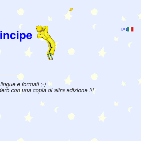
incipe
[IT]
ingue e formati ;-)
erò con una copia di altra edizione !!!