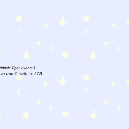
)
viduale Tipo: vivente
:
in uso
Direzione:
LTR