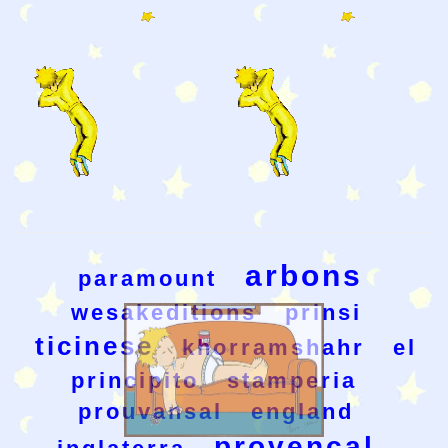
arbons
paramount
wesakeditions
prinsi
ticinese
khorramshahr
el
principito
stamperia
prouvansal
england
provencal