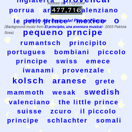
inglaterra
Accessi dal 11/02/2004
porrua
aranes
valenziano
o
mexico
le petit prince
Indietro Alla Pagina del Piccolo Principe
(
Background music from
El principito, una aventura musical
- 2003 Patricia
pequeno prncipe
Sosa)
rumantsch
principito
portugues
bombiani
piccolo
principe
swiss
emece
iwanami
provenzale
kolsch
aranese
grete
swedish
mammoth
wesak
valenciano
the little prince
suisse
zcuro
il piccolo
principe
schlachter
somali