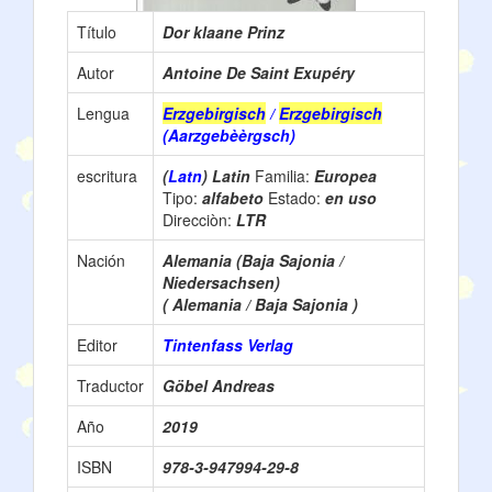
Título
Dor klaane Prinz
Autor
Antoine De Saint Exupéry
Lengua
Erzgebirgisch
/
Erzgebirgisch
(Aarzgebèèrgsch)
escritura
(
Latn
) Latin
Familia:
Europea
Tipo:
alfabeto
Estado:
en uso
Direcciòn:
LTR
Nación
Alemania (Baja Sajonia /
Niedersachsen)
( Alemania / Baja Sajonia )
Editor
Tintenfass Verlag
Traductor
Göbel Andreas
Año
2019
ISBN
978-3-947994-29-8