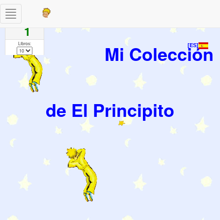
Toggle
Paginas
navigation
1
Libros:
Mi Colección
[ES]
de El Principito