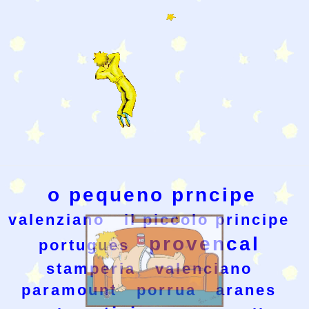
o pequeno prncipe
valenziano
il piccolo principe
provencal
portugues
stamperia
valenciano
paramount
porrua
aranes