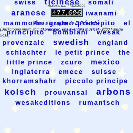
ticinese
swiss
somali
Accessi dal 11/02/2004
aranese
prinsi
iwanami
mammoth
grete
principito
el
Atras a la pagina de El Principito
(
Background music from
El principito, una aventura musical
- 2003 Patricia
principito
bombiani
wesak
Sosa)
swedish
provenzale
england
schlachter
le petit prince
the
mexico
little prince
zcuro
inglaterra
emece
suisse
khorramshahr
piccolo principe
arbons
kolsch
prouvansal
wesakeditions
rumantsch