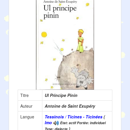
Titre
Ul Principe Pinin
Auteur
Antoine de Saint Exupéry
Langue
Tessinois / Ticines - Ticinées
(
lmo
Ètat: actif Portèe: individuel
)
Type: dialecte