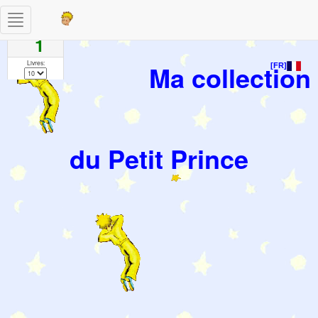
Toggle
Pages
navigation
1
Livres:
Ma collection
[FR]
du Petit Prince