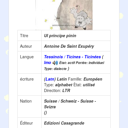
Titre
Ul principe pinin
Auteur
Antoine De Saint Exupéry
Langue
Tessinois / Ticines - Ticinées
(
lmo
Ètat: actif Portèe: individuel
)
Type: dialecte
écriture
(
Latn
) Latin
Famille:
Européen
Type:
alphabet
Ètat:
utilisé
Direction:
LTR
Nation
Suisse / Schweiz - Suisse -
Svizra
()
Éditeur
Edizioni Casagrande