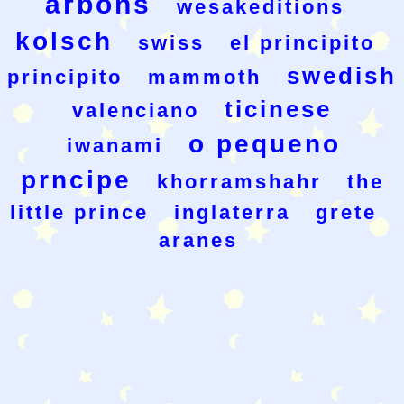
arbons
wesakeditions
kolsch
swiss
el principito
swedish
principito
mammoth
ticinese
valenciano
o pequeno
iwanami
prncipe
khorramshahr
the
little prince
inglaterra
grete
aranes